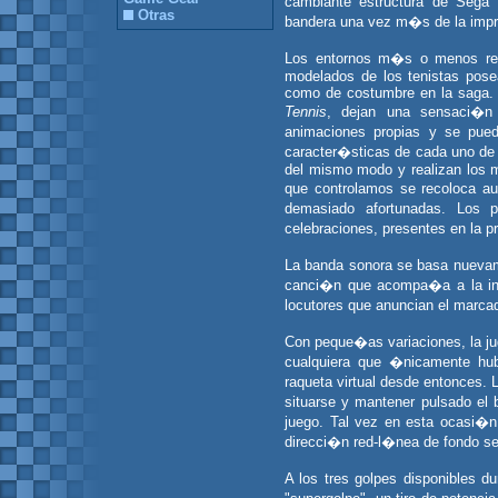
cambiante estructura de Sega
Otras
bandera una vez m�s de la impr
Los entornos m�s o menos redu
modelados de los tenistas pose
como de costumbre en la saga. L
Tennis
, dejan una sensaci�n 
animaciones propias y se pued
caracter�sticas de cada uno de e
del mismo modo y realizan los m
que controlamos se recoloca a
demasiado afortunadas. Los p
celebraciones, presentes en la 
La banda sonora se basa nuevam
canci�n que acompa�a a la intr
locutores que anuncian el marcad
Con peque�as variaciones, la ju
cualquiera que �nicamente hub
raqueta virtual desde entonces. L
situarse y mantener pulsado el
juego. Tal vez en esta ocasi�n 
direcci�n red-l�nea de fondo 
A los tres golpes disponibles d