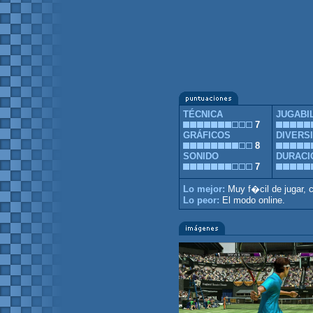
TÉCNICA
JUGABI
7
GRÁFICOS
DIVERS
8
SONIDO
DURACI
7
Lo mejor:
Muy f�cil de jugar, 
Lo peor:
El modo online.