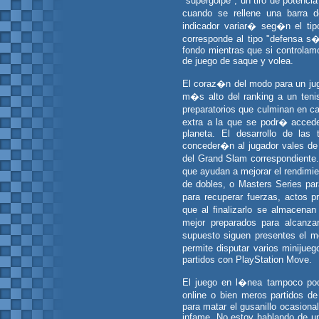
"supergolpe", un tiro de potenc
cuando se rellene una barra d
indicador variar� seg�n el ti
corresponde al tipo "defensa 
fondo mientras que si controlam
de juego de saque y volea.
El coraz�n del modo para un jug
m�s alto del ranking a un teni
preparatorios que culminan en c
extra a la que se podr� accede
planeta. El desarrollo de las
conceder�n al jugador vales de
del Grand Slam correspondiente.
que ayudan a mejorar el rendimie
de dobles, o Masters Series par
para recuperar fuerzas, actos 
que al finalizarlo se almacena
mejor preparados para alcanza
supuesto siguen presentes el m
permite disputar varios miniju
partidos con PlayStation Move.
El juego en l�nea tampoco pod
online o bien meros partidos d
para matar el gusanillo ocasional
infame. No estoy hablando de un