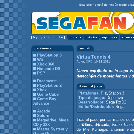
Este sitio no está de ningún modo afil
PlayStation 3
Virtua Tennis 4
Wii
Autor:
ORD
, 10-12-2011
Xbox 360
Nintendo DS
Nuevo cap�tulo de la saga Vir
PSP
detecci�n de movimientos y de
Dreamcast
PlayStation 2
Xbox
Plataforma:
PlayStation 3
Game Cube
Tipo de juego:
Deportivo
Game Boy
Desarrollador:
Sega R&D2
Advance
Editor/Distribuidor:
Sega
Arcade
Saturn
Tras el paso por las manos de S
Megadrive, Mega
CD y 32X
la �ltima d�cada,
Virtua Tenni
Master System y
de Mie Kumagai, anteriorment
Game Gear