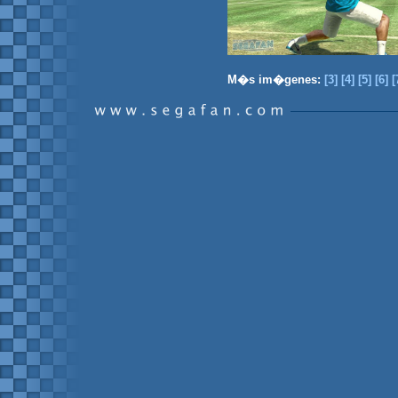
M�s im�genes:
[3]
[4]
[5]
[6]
[