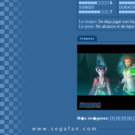
6
SONIDO
DURACI
7
Lo mejor:
Se deja jugar con fa
Lo peor:
No alcanza ni de lejos
M�s im�genes:
[3]
[4]
[5]
[6]
[