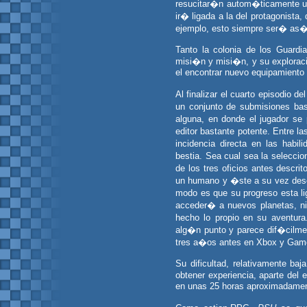
resucitar�n autom�ticamente u
ir� ligada a la del protagonista,
ejemplo, esto siempre ser� as� 
Tanto la colonia de los Guardi
misi�n y misi�n, y su explorac
el encontrar nuevo equipamiento a
Al finalizar el cuarto episodio 
un conjunto de submisiones bas
alguna, en donde el jugador s
editor bastante potente. Entre l
incidencia directa en las habi
bestia. Sea cual sea la selecci
de los tres oficios antes descr
un humano y �ste a su vez des
modo es que su progreso esta li
acceder� a nuevos planetas, n
hecho lo propio en su aventura
alg�n punto y parece dif�cilmen
tres a�os antes en Xbox y Gam
Su dificultad, relativamente ba
obtener experiencia, aparte del
en unas 25 horas aproximadament