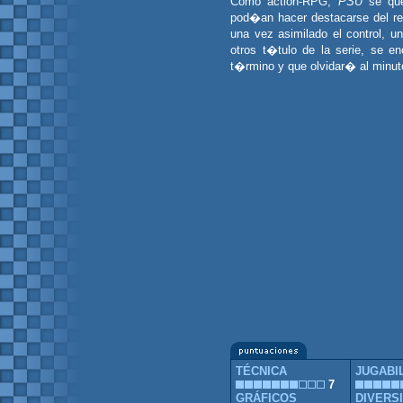
Como action-RPG,
PSU
se que
pod�an hacer destacarse del r
una vez asimilado el control, 
otros t�tulo de la serie, se e
t�rmino y que olvidar� al minuto 
TÉCNICA
JUGABI
7
GRÁFICOS
DIVERS