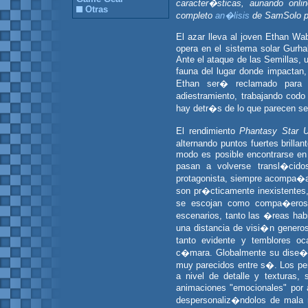
caracter�sticas, aunando onl
Otras
completo
an�lisis
de SamSolo p
El azar lleva al joven Ethan Wa
opera en el sistema solar Gurhal
Ante el ataque de las Semillas, 
fauna del lugar donde impactan, 
Ethan ser� reclamado para r
adiestramiento, trabajando cod
hay detr�s de lo que parecen ser
El rendimiento
Phantasy Star U
alternando puntos fuertes brill
modo es posible encontrarse en 
pasan a volverse transl�cid
protagonista, siempre acompa�ad
son pr�cticamente inexistentes,
se escojan como compa�eros e
escenarios, tanto las �reas hab
una distancia de visi�n generos
tanto evidente y temblores oc
c�mara. Globalmente su dise�o
muy parecidos entre s�. Los per
a nivel de detalle y texturas,
animaciones "emocionales" por 
despersonaliz�ndolos de mala 