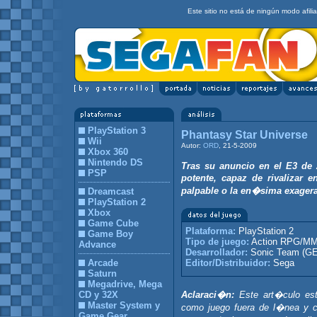
Este sitio no está de ningún modo afil
PlayStation 3
Phantasy Star Universe
Wii
Autor:
ORD
, 21-5-2009
Xbox 360
Nintendo DS
Tras su anuncio en el E3 de 
PSP
potente, capaz de rivalizar 
palpable o la en�sima exager
Dreamcast
PlayStation 2
Xbox
Game Cube
Plataforma:
PlayStation 2
Game Boy
Tipo de juego:
Action RPG/M
Advance
Desarrollador:
Sonic Team (GE
Arcade
Editor/Distribuidor:
Sega
Saturn
Megadrive, Mega
CD y 32X
Aclaraci�n:
Este art�culo est
Master System y
como juego fuera de l�nea y c
Game Gear