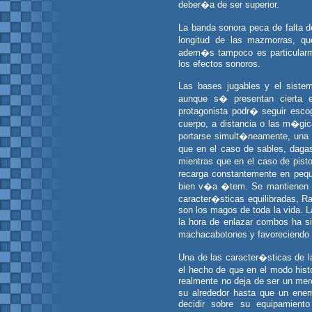
deber�a de ser superior.
La banda sonora peca de falta d
longitud de las mazmorras, q
adem�s tampoco es particularm
los efectos sonoros.
Las bases jugables y el sist
aunque s� presentan cierta e
protagonista podr� seguir escog
cuerpo, a distancia o las m�gic
portarse simult�neamente, una
que en el caso de sables, dag
mientras que en el caso de pist
recarga constantemente en pequ
bien v�a �tem. Se mantienen lo
caracter�sticas equilibradas, Ra
son los magos de toda la vida. L
la hora de enlazar combos ha s
machacabotones y favoreciendo l
Una de las caracter�sticas de la
el hecho de que en el modo his
realmente no deja de ser un mero
su alrededor hasta que un ene
decidir sobre su equipamiento