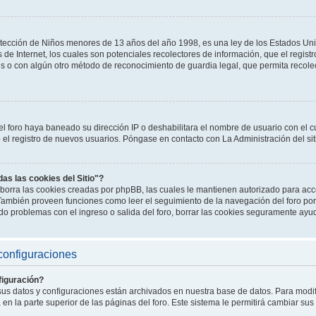
tección de Niños menores de 13 años del año 1998, es una ley de los Estados Un
os de Internet, los cuales son potenciales recolectores de información, que el registr
es o con algún otro método de reconocimiento de guardia legal, que permita recole
el foro haya baneado su dirección IP o deshabilitara el nombre de usuario con el cu
l registro de nuevos usuarios. Póngase en contacto con La Administración del sit
das las cookies del Sitio"?
o" borra las cookies creadas por phpBB, las cuales le mantienen autorizado para a
. También proveen funciones como leer el seguimiento de la navegación del foro por 
endo problemas con el ingreso o salida del foro, borrar las cookies seguramente ayu
configuraciones
iguración?
 sus datos y configuraciones están archivados en nuestra base de datos. Para modifi
en la parte superior de las páginas del foro. Este sistema le permitirá cambiar sus