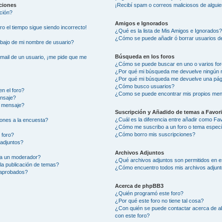
aciones
¡Recibí spam o correos maliciosos de alguie
ción?
Amigos e Ignorados
ero el tiempo sigue siendo incorrecto!
¿Qué es la lista de Mis Amigos e Ignorados
¿Cómo se puede añadir ó borrar usuarios de
ajo de mi nombre de usuario?
Búsqueda en los foros
-mail de un usuario, ¡me pide que me
¿Cómo se puede buscar en uno o varios fo
¿Por qué mi búsqueda me devuelve ningún 
¿Por qué mi búsqueda me devuelve una pág
¿Cómo busco usuarios?
n el foro?
¿Como se puede encontrar mis propios men
ensaje?
i mensaje?
Suscripción y Añadido de temas a Favor
¿Cuál es la diferencia entre añadir como Fa
ones a la encuesta?
¿Cómo me suscribo a un foro o tema especí
¿Cómo borro mis suscripciones?
 foro?
 adjuntos?
Archivos Adjuntos
 a un moderador?
¿Qué archivos adjuntos son permitidos en e
la publicación de temas?
¿Cómo encuentro todos mis archivos adjun
 aprobados?
Acerca de phpBB3
¿Quién programó este foro?
¿Por qué este foro no tiene tal cosa?
¿Con quién se puede contactar acerca de ab
con este foro?