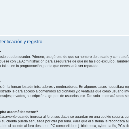
enticación y registro
?
l esto puede suceder. Primero, asegúrese de que su nombre de usuario y contraseñ
íquese con La Administración para asegurarse de que no ha sido excluído. También 
 fallos en la programación, por lo que necesitaría ser reparado.
?
isión la toman los administradores y moderadores. En algunos casos necesitará reg
istrado le dará acceso a contenidos adicionales y/o ventajas que como usuario invi
nsajes privados, suscripción a grupos de usuarios, etc. Tan solo le tomará unos
xpira automáticamente?
áticamente
cuando ingresa al foro, sus datos se guardan en una cookie segura, que 
ue su cuenta pueda ser usada por otra persona. Para que el sistema le reconozca 
able si accede al foro desde un PC compartido, e.j. biblioteca, cyber-cafés, PC's de