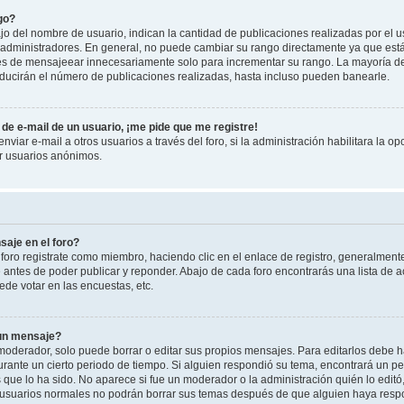
go?
 del nombre de usuario, indican la cantidad de publicaciones realizadas por el u
 y administradores. En general, no puede cambiar su rango directamente ya que est
es de mensajeear innecesariamente solo para incrementar su rango. La mayoría de 
ucirán el número de publicaciones realizadas, hasta incluso pueden banearle.
de e-mail de un usuario, ¡me pide que me registre!
viar e-mail a otros usuarios a través del foro, si la administración habilitara la op
or usuarios anónimos.
aje en el foro?
foro registrate como miembro, haciendo clic en el enlace de registro, generalment
antes de poder publicar y reponder. Abajo de cada foro encontrarás una lista de a
de votar en las encuestas, etc.
 un mensaje?
oderador, solo puede borrar o editar sus propios mensajes. Para editarlos debe h
urante un cierto periodo de tiempo. Si alguien respondió su tema, encontrará un p
 que lo ha sido. No aparece si fue un moderador o la administración quién lo edit
 usuarios normales no podrán borrar sus temas después de que alguien haya resp