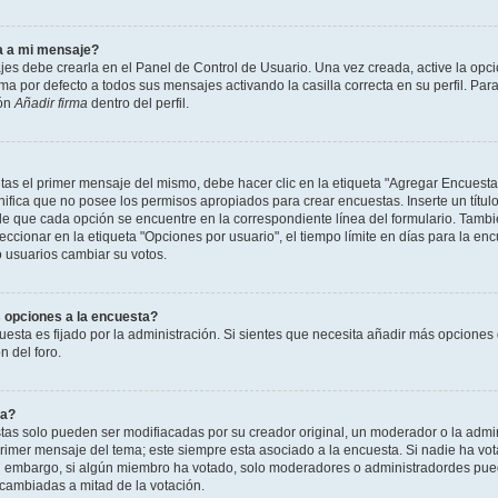
a a mi mensaje?
jes debe crearla en el Panel de Control de Usuario. Una vez creada, active la opc
a por defecto a todos sus mensajes activando la casilla correcta en su perfil. Para
ión
Añadir firma
dentro del perfil.
as el primer mensaje del mismo, debe hacer clic en la etiqueta "Agregar Encuesta
ignifica que no posee los permisos apropiados para crear encuestas. Inserte un títu
que cada opción se encuentre en la correspondiente línea del formulario. Tambi
cionar en la etiqueta "Opciones por usuario", el tiempo límite en días para la encu
lo usuarios cambiar su votos.
 opciones a la encuesta?
uesta es fijado por la administración. Si sientes que necesita añadir más opciones 
 del foro.
ta?
as solo pueden ser modifiacadas por su creador original, un moderador o la admin
 primer mensaje del tema; este siempre esta asociado a la encuesta. Si nadie ha vot
in embargo, si algún miembro ha votado, solo moderadores o administradordes pued
 cambiadas a mitad de la votación.