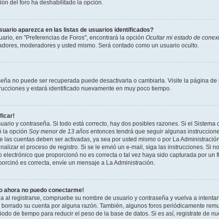
ción del foro ha deshabilitado la opción.
ario aparezca en las listas de usuarios identificados?
ario, en "Preferencias de Foros", encontrará la opción
Ocultar mi estado de conex
radores, moderadores y usted mismo. Será contado como un usuario oculto.
seña no puede ser recuperada puede desactivarla o cambiarla. Visite la página de i
strucciones y estará identificado nuevamente en muy poco tiempo.
ficar!
uario y contraseña. Si todo está correcto, hay dos posibles razones. Si el Sistema 
ó la opción
Soy menor de 13 años
entonces tendrá que seguir algunas instrucciones
 las cuentas deben ser activadas, ya sea por usted mismo o por La Administración,
inalizar el proceso de registro. Si se le envió un e-mail, siga las instrucciones. Si n
 electrónico que proporcionó no es correcta o tal vez haya sido capturada por un f
porcinó es correcta, envíe un mensaje a La Administración.
ro ahora no puedo conectarme!
ia al registrarse, compruebe su nombre de usuario y contraseña y vuelva a intentar
o borrado su cuenta por alguna razón. También, algunos foros periódicamente rem
odo de tiempo para reducir el peso de la base de datos. Si es así, registrate de nu