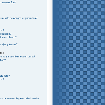
n en este foro!
?
 mi lista de Amigos e Ignorados?
ros?
resultado?
ina en blanco?
sajes y temas?
itos
vorito y suscribirme a un tema?
fico?
ste foro?
tos?
usos o usos ilegales relacionados