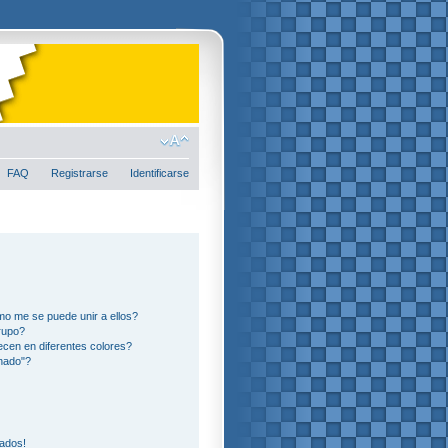
FAQ
Registrarse
Identificarse
o me se puede unir a ellos?
rupo?
cen en diferentes colores?
nado"?
eados!