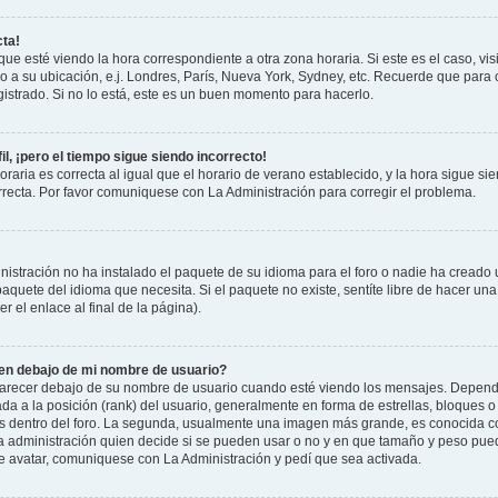
cta!
que esté viendo la hora correspondiente a otra zona horaria. Si este es el caso, vis
o a su ubicación, e.j. Londres, París, Nueva York, Sydney, etc. Recuerde que para 
istrado. Si no lo está, este es un buen momento para hacerlo.
il, ¡pero el tiempo sigue siendo incorrecto!
raria es correcta al igual que el horario de verano establecido, y la hora sigue si
recta. Por favor comuniquese con La Administración para corregir el problema.
istración no ha instalado el paquete de su idioma para el foro o nadie ha creado 
 paquete del idioma que necesita. Si el paquete no existe, sentíte libre de hacer u
r el enlace al final de la página).
n debajo de mi nombre de usuario?
cer debajo de su nombre de usuario cuando esté viendo los mensajes. Dependiend
ada a la posición (rank) del usuario, generalmente en forma de estrellas, bloques o
us dentro del foro. La segunda, usualmente una imagen más grande, es conocida 
la administración quien decide si se pueden usar o no y en que tamaño y peso pue
de avatar, comuniquese con La Administración y pedí que sea activada.