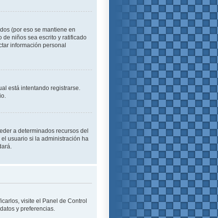
idos (por eso se mantiene en
o de niños sea escrito y ratificado
ctar información personal
al está intentando registrarse.
io.
cceder a determinados recursos del
el usuario si la administración ha
dará.
carlos, visite el Panel de Control
 datos y preferencias.