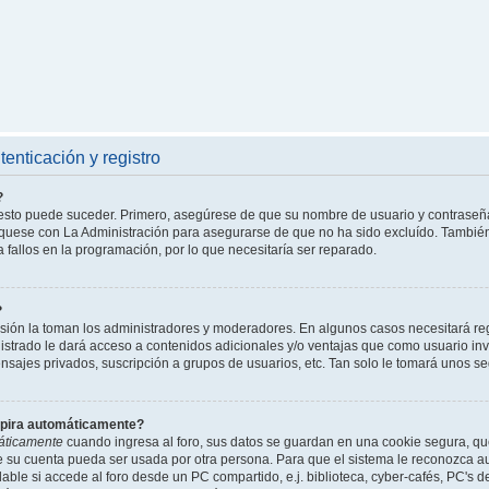
enticación y registro
?
l esto puede suceder. Primero, asegúrese de que su nombre de usuario y contraseñ
íquese con La Administración para asegurarse de que no ha sido excluído. También 
 fallos en la programación, por lo que necesitaría ser reparado.
?
isión la toman los administradores y moderadores. En algunos casos necesitará reg
istrado le dará acceso a contenidos adicionales y/o ventajas que como usuario invi
nsajes privados, suscripción a grupos de usuarios, etc. Tan solo le tomará unos
xpira automáticamente?
áticamente
cuando ingresa al foro, sus datos se guardan en una cookie segura, que 
ue su cuenta pueda ser usada por otra persona. Para que el sistema le reconozca 
able si accede al foro desde un PC compartido, e.j. biblioteca, cyber-cafés, PC's de