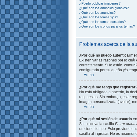
¿Puedo publicar imagenes?
¿Qué son los anuncios globales?
¿Qué son los anuncios?
¿Qué son los temas fijos?
¿Qué son los temas cerrados?
¿Qué son los iconos para los temas?
Problemas acerca de la aut
¿Por qué no puedo autenticarme
Existen varias razones por lo cuá
correctamente. Si lo están, comun
configurado por su dueño y/o tenga
Arriba
¿Por qué me tengo que registrar
No está obligado a hacerlo, la dec
respuestas. Sin embargo, estar reg
imagen personalizada (avatar), me
Arriba
¿Por qué mi sesión de usuario e
Si no activa la casilla
Entrar autom
en cierto tiempo. Esto previene q
casilla al ingresar. No es recomend