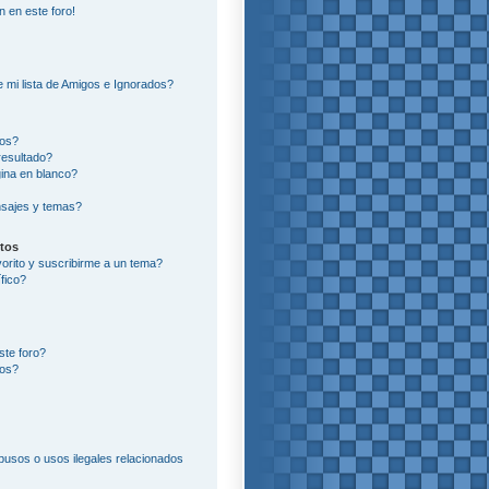
n en este foro!
?
 mi lista de Amigos e Ignorados?
ros?
resultado?
ina en blanco?
sajes y temas?
itos
vorito y suscribirme a un tema?
fico?
ste foro?
tos?
usos o usos ilegales relacionados