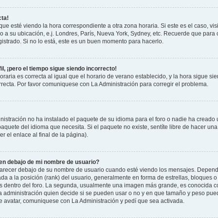
cta!
que esté viendo la hora correspondiente a otra zona horaria. Si este es el caso, vis
o a su ubicación, e.j. Londres, París, Nueva York, Sydney, etc. Recuerde que para 
istrado. Si no lo está, este es un buen momento para hacerlo.
il, ¡pero el tiempo sigue siendo incorrecto!
raria es correcta al igual que el horario de verano establecido, y la hora sigue si
recta. Por favor comuniquese con La Administración para corregir el problema.
istración no ha instalado el paquete de su idioma para el foro o nadie ha creado 
 paquete del idioma que necesita. Si el paquete no existe, sentíte libre de hacer u
r el enlace al final de la página).
n debajo de mi nombre de usuario?
cer debajo de su nombre de usuario cuando esté viendo los mensajes. Dependiend
ada a la posición (rank) del usuario, generalmente en forma de estrellas, bloques o
us dentro del foro. La segunda, usualmente una imagen más grande, es conocida 
la administración quien decide si se pueden usar o no y en que tamaño y peso pue
de avatar, comuniquese con La Administración y pedí que sea activada.