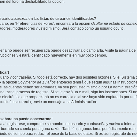
ción del foro ha deshabilitado la opción.
ario aparezca en las listas de usuarios identificados?
ario, en "Preferencias de Foros", encontrará la opción
Ocultar mi estado de conex
radores, moderadores y usted mismo. Será contado como un usuario oculto.
seña no puede ser recuperada puede desactivarla o cambiarla. Visite la página de i
strucciones y estará identificado nuevamente en muy poco tiempo.
ficar!
uario y contraseña. Si todo está correcto, hay dos posibles razones. Si el Sistema 
ó la opción
Soy menor de 13 años
entonces tendrá que seguir algunas instrucciones
 las cuentas deben ser activadas, ya sea por usted mismo o por La Administración,
inalizar el proceso de registro. Si se le envió un e-mail, siga las instrucciones. Si n
 electrónico que proporcionó no es correcta o tal vez haya sido capturada por un f
porcinó es correcta, envíe un mensaje a La Administración.
ro ahora no puedo conectarme!
ia al registrarse, compruebe su nombre de usuario y contraseña y vuelva a intentar
o borrado su cuenta por alguna razón. También, algunos foros periódicamente rem
odo de tiempo para reducir el peso de la base de datos. Si es así, registrate de nu