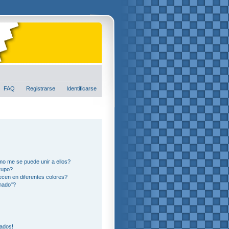
FAQ
Registrarse
Identificarse
o me se puede unir a ellos?
rupo?
cen en diferentes colores?
nado"?
eados!