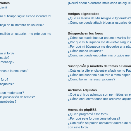
aciones
¡Recibí spam o correos maliciosos de alguie
ción?
Amigos e Ignorados
ero el tiempo sigue siendo incorrecto!
¿Qué es la lista de Mis Amigos e Ignorados
¿Cómo se puede añadir ó borrar usuarios de
ajo de mi nombre de usuario?
Búsqueda en los foros
-mail de un usuario, ¡me pide que me
¿Cómo se puede buscar en uno o varios fo
¿Por qué mi búsqueda me devuelve ningún 
¿Por qué mi búsqueda me devuelve una pág
¿Cómo busco usuarios?
n el foro?
¿Como se puede encontrar mis propios men
ensaje?
i mensaje?
Suscripción y Añadido de temas a Favor
¿Cuál es la diferencia entre añadir como Fa
ones a la encuesta?
¿Cómo me suscribo a un foro o tema especí
¿Cómo borro mis suscripciones?
 foro?
 adjuntos?
Archivos Adjuntos
 a un moderador?
¿Qué archivos adjuntos son permitidos en e
la publicación de temas?
¿Cómo encuentro todos mis archivos adjun
 aprobados?
Acerca de phpBB3
¿Quién programó este foro?
¿Por qué este foro no tiene tal cosa?
¿Con quién se puede contactar acerca de ab
con este foro?