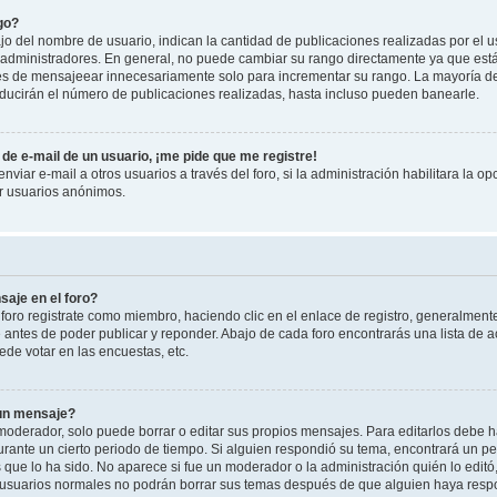
go?
 del nombre de usuario, indican la cantidad de publicaciones realizadas por el u
 y administradores. En general, no puede cambiar su rango directamente ya que est
es de mensajeear innecesariamente solo para incrementar su rango. La mayoría de 
ucirán el número de publicaciones realizadas, hasta incluso pueden banearle.
de e-mail de un usuario, ¡me pide que me registre!
viar e-mail a otros usuarios a través del foro, si la administración habilitara la op
or usuarios anónimos.
aje en el foro?
foro registrate como miembro, haciendo clic en el enlace de registro, generalment
antes de poder publicar y reponder. Abajo de cada foro encontrarás una lista de a
de votar en las encuestas, etc.
 un mensaje?
oderador, solo puede borrar o editar sus propios mensajes. Para editarlos debe h
urante un cierto periodo de tiempo. Si alguien respondió su tema, encontrará un p
 que lo ha sido. No aparece si fue un moderador o la administración quién lo edit
 usuarios normales no podrán borrar sus temas después de que alguien haya resp