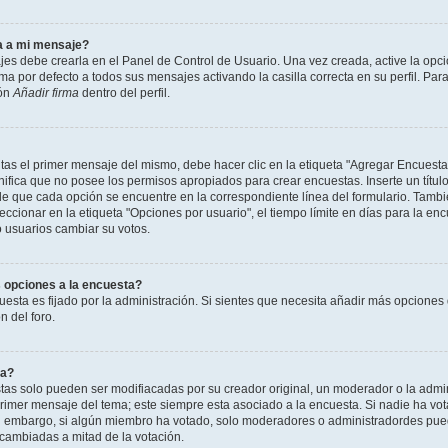
a a mi mensaje?
jes debe crearla en el Panel de Control de Usuario. Una vez creada, active la opc
a por defecto a todos sus mensajes activando la casilla correcta en su perfil. Para
ión
Añadir firma
dentro del perfil.
as el primer mensaje del mismo, debe hacer clic en la etiqueta "Agregar Encuesta
ignifica que no posee los permisos apropiados para crear encuestas. Inserte un títu
que cada opción se encuentre en la correspondiente línea del formulario. Tambi
cionar en la etiqueta "Opciones por usuario", el tiempo límite en días para la encu
lo usuarios cambiar su votos.
 opciones a la encuesta?
uesta es fijado por la administración. Si sientes que necesita añadir más opciones 
 del foro.
ta?
as solo pueden ser modifiacadas por su creador original, un moderador o la admin
 primer mensaje del tema; este siempre esta asociado a la encuesta. Si nadie ha vot
in embargo, si algún miembro ha votado, solo moderadores o administradordes pued
 cambiadas a mitad de la votación.