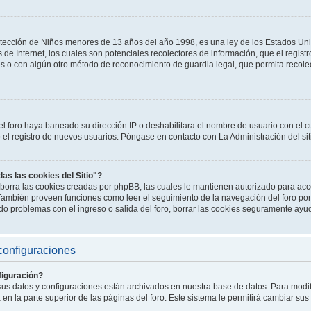
tección de Niños menores de 13 años del año 1998, es una ley de los Estados Un
os de Internet, los cuales son potenciales recolectores de información, que el registr
es o con algún otro método de reconocimiento de guardia legal, que permita recole
el foro haya baneado su dirección IP o deshabilitara el nombre de usuario con el cu
l registro de nuevos usuarios. Póngase en contacto con La Administración del sit
das las cookies del Sitio"?
o" borra las cookies creadas por phpBB, las cuales le mantienen autorizado para a
. También proveen funciones como leer el seguimiento de la navegación del foro por 
endo problemas con el ingreso o salida del foro, borrar las cookies seguramente ayu
configuraciones
iguración?
 sus datos y configuraciones están archivados en nuestra base de datos. Para modifi
en la parte superior de las páginas del foro. Este sistema le permitirá cambiar sus