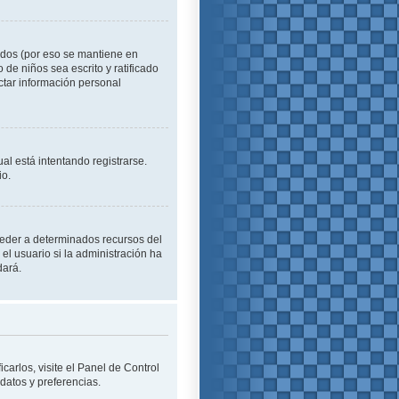
idos (por eso se mantiene en
o de niños sea escrito y ratificado
ctar información personal
al está intentando registrarse.
io.
cceder a determinados recursos del
el usuario si la administración ha
dará.
carlos, visite el Panel de Control
 datos y preferencias.