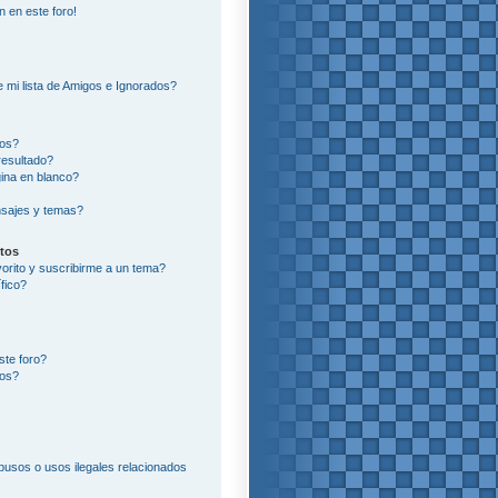
n en este foro!
?
 mi lista de Amigos e Ignorados?
ros?
resultado?
ina en blanco?
sajes y temas?
itos
vorito y suscribirme a un tema?
fico?
ste foro?
tos?
usos o usos ilegales relacionados