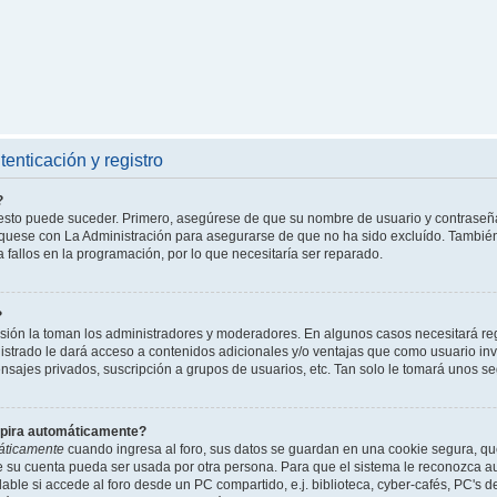
enticación y registro
?
l esto puede suceder. Primero, asegúrese de que su nombre de usuario y contraseñ
íquese con La Administración para asegurarse de que no ha sido excluído. También 
 fallos en la programación, por lo que necesitaría ser reparado.
?
isión la toman los administradores y moderadores. En algunos casos necesitará reg
istrado le dará acceso a contenidos adicionales y/o ventajas que como usuario invi
nsajes privados, suscripción a grupos de usuarios, etc. Tan solo le tomará unos
xpira automáticamente?
áticamente
cuando ingresa al foro, sus datos se guardan en una cookie segura, que 
ue su cuenta pueda ser usada por otra persona. Para que el sistema le reconozca 
able si accede al foro desde un PC compartido, e.j. biblioteca, cyber-cafés, PC's de