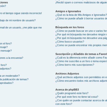
aciones
¡Recibí spam o correos maliciosos de alguie
ción?
Amigos e Ignorados
ero el tiempo sigue siendo incorrecto!
¿Qué es la lista de Mis Amigos e Ignorados
¿Cómo se puede añadir ó borrar usuarios de
ajo de mi nombre de usuario?
Búsqueda en los foros
-mail de un usuario, ¡me pide que me
¿Cómo se puede buscar en uno o varios fo
¿Por qué mi búsqueda me devuelve ningún 
¿Por qué mi búsqueda me devuelve una pág
¿Cómo busco usuarios?
n el foro?
¿Como se puede encontrar mis propios men
ensaje?
i mensaje?
Suscripción y Añadido de temas a Favor
¿Cuál es la diferencia entre añadir como Fa
ones a la encuesta?
¿Cómo me suscribo a un foro o tema especí
¿Cómo borro mis suscripciones?
 foro?
 adjuntos?
Archivos Adjuntos
 a un moderador?
¿Qué archivos adjuntos son permitidos en e
la publicación de temas?
¿Cómo encuentro todos mis archivos adjun
 aprobados?
Acerca de phpBB3
¿Quién programó este foro?
¿Por qué este foro no tiene tal cosa?
¿Con quién se puede contactar acerca de ab
con este foro?