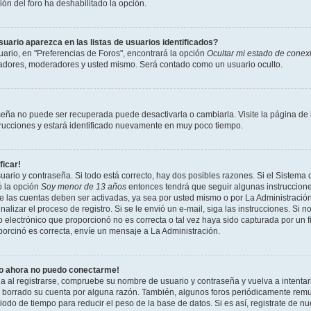
ción del foro ha deshabilitado la opción.
ario aparezca en las listas de usuarios identificados?
ario, en "Preferencias de Foros", encontrará la opción
Ocultar mi estado de conex
radores, moderadores y usted mismo. Será contado como un usuario oculto.
seña no puede ser recuperada puede desactivarla o cambiarla. Visite la página de i
strucciones y estará identificado nuevamente en muy poco tiempo.
ficar!
uario y contraseña. Si todo está correcto, hay dos posibles razones. Si el Sistema 
ó la opción
Soy menor de 13 años
entonces tendrá que seguir algunas instrucciones
 las cuentas deben ser activadas, ya sea por usted mismo o por La Administración,
inalizar el proceso de registro. Si se le envió un e-mail, siga las instrucciones. Si n
 electrónico que proporcionó no es correcta o tal vez haya sido capturada por un f
porcinó es correcta, envíe un mensaje a La Administración.
ro ahora no puedo conectarme!
ia al registrarse, compruebe su nombre de usuario y contraseña y vuelva a intentar
o borrado su cuenta por alguna razón. También, algunos foros periódicamente rem
odo de tiempo para reducir el peso de la base de datos. Si es así, registrate de nu