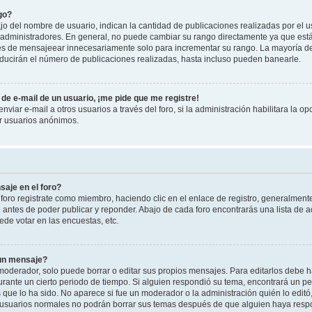
go?
 del nombre de usuario, indican la cantidad de publicaciones realizadas por el u
 y administradores. En general, no puede cambiar su rango directamente ya que est
es de mensajeear innecesariamente solo para incrementar su rango. La mayoría de 
ucirán el número de publicaciones realizadas, hasta incluso pueden banearle.
de e-mail de un usuario, ¡me pide que me registre!
viar e-mail a otros usuarios a través del foro, si la administración habilitara la op
or usuarios anónimos.
aje en el foro?
foro registrate como miembro, haciendo clic en el enlace de registro, generalment
antes de poder publicar y reponder. Abajo de cada foro encontrarás una lista de a
de votar en las encuestas, etc.
 un mensaje?
oderador, solo puede borrar o editar sus propios mensajes. Para editarlos debe h
urante un cierto periodo de tiempo. Si alguien respondió su tema, encontrará un p
 que lo ha sido. No aparece si fue un moderador o la administración quién lo edit
 usuarios normales no podrán borrar sus temas después de que alguien haya resp