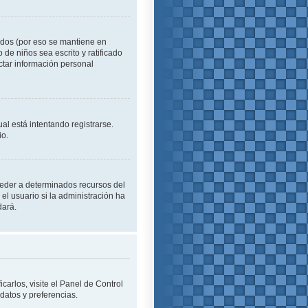
idos (por eso se mantiene en
o de niños sea escrito y ratificado
ctar información personal
al está intentando registrarse.
io.
cceder a determinados recursos del
el usuario si la administración ha
dará.
carlos, visite el Panel de Control
 datos y preferencias.