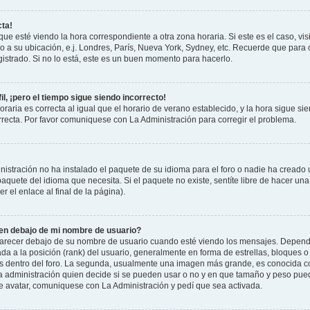
cta!
que esté viendo la hora correspondiente a otra zona horaria. Si este es el caso, vis
o a su ubicación, e.j. Londres, París, Nueva York, Sydney, etc. Recuerde que para 
istrado. Si no lo está, este es un buen momento para hacerlo.
il, ¡pero el tiempo sigue siendo incorrecto!
raria es correcta al igual que el horario de verano establecido, y la hora sigue si
recta. Por favor comuniquese con La Administración para corregir el problema.
istración no ha instalado el paquete de su idioma para el foro o nadie ha creado 
 paquete del idioma que necesita. Si el paquete no existe, sentíte libre de hacer u
r el enlace al final de la página).
n debajo de mi nombre de usuario?
cer debajo de su nombre de usuario cuando esté viendo los mensajes. Dependiend
ada a la posición (rank) del usuario, generalmente en forma de estrellas, bloques o
us dentro del foro. La segunda, usualmente una imagen más grande, es conocida 
la administración quien decide si se pueden usar o no y en que tamaño y peso pue
de avatar, comuniquese con La Administración y pedí que sea activada.