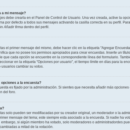
a a mi mensaje?
jes debe crearla en el Panel de Control de Usuario. Una vez creada, active la opc
a por defecto a todos sus mensajes activando la casilla correcta en su perfil. Para
ión
Añadir firma
dentro del perfil.
as el primer mensaje del mismo, debe hacer clic en la etiqueta "Agregar Encuesta
ignifica que no posee los permisos apropiados para crear encuestas. Inserte un títu
que cada opción se encuentre en la correspondiente línea del formulario. Tambi
cionar en la etiqueta "Opciones por usuario", el tiempo límite en días para la encu
lo usuarios cambiar su votos.
 opciones a la encuesta?
uesta es fijado por la administración. Si sientes que necesita añadir más opciones 
 del foro.
ta?
as solo pueden ser modifiacadas por su creador original, un moderador o la admin
 primer mensaje del tema; este siempre esta asociado a la encuesta. Si nadie ha vot
in embargo, si algún miembro ha votado, solo moderadores o administradordes pued
 cambiadas a mitad de la votación.