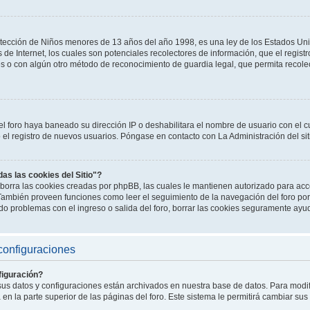
tección de Niños menores de 13 años del año 1998, es una ley de los Estados Un
os de Internet, los cuales son potenciales recolectores de información, que el registr
es o con algún otro método de reconocimiento de guardia legal, que permita recole
el foro haya baneado su dirección IP o deshabilitara el nombre de usuario con el cu
l registro de nuevos usuarios. Póngase en contacto con La Administración del sit
das las cookies del Sitio"?
o" borra las cookies creadas por phpBB, las cuales le mantienen autorizado para a
. También proveen funciones como leer el seguimiento de la navegación del foro por 
endo problemas con el ingreso o salida del foro, borrar las cookies seguramente ayu
configuraciones
iguración?
 sus datos y configuraciones están archivados en nuestra base de datos. Para modifi
en la parte superior de las páginas del foro. Este sistema le permitirá cambiar sus