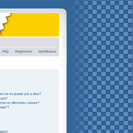
FAQ
Registrarse
Identificarse
o me se puede unir a ellos?
rupo?
cen en diferentes colores?
nado"?
eados!