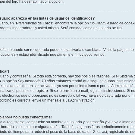
ción del foro ha deshabilitado la opción.
ario aparezca en las listas de usuarios identificados?
ario, en "Preferencias de Foros", encontrará la opción
Ocultar mi estado de conex
radores, moderadores y usted mismo. Será contado como un usuario oculto.
seña no puede ser recuperada puede desactivarla o cambiarla. Visite la página de i
strucciones y estará identificado nuevamente en muy poco tiempo.
ficar!
uario y contraseña. Si todo está correcto, hay dos posibles razones. Si el Sistema 
ó la opción
Soy menor de 13 años
entonces tendrá que seguir algunas instrucciones
 las cuentas deben ser activadas, ya sea por usted mismo o por La Administración,
inalizar el proceso de registro. Si se le envió un e-mail, siga las instrucciones. Si n
 electrónico que proporcionó no es correcta o tal vez haya sido capturada por un f
porcinó es correcta, envíe un mensaje a La Administración.
ro ahora no puedo conectarme!
ia al registrarse, compruebe su nombre de usuario y contraseña y vuelva a intentar
o borrado su cuenta por alguna razón. También, algunos foros periódicamente rem
odo de tiempo para reducir el peso de la base de datos. Si es así, registrate de nu