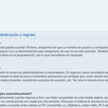
enticación y registro
?
l esto puede suceder. Primero, asegúrese de que su nombre de usuario y contraseñ
íquese con La Administración para asegurarse de que no ha sido excluído. También 
 fallos en la programación, por lo que necesitaría ser reparado.
?
isión la toman los administradores y moderadores. En algunos casos necesitará reg
istrado le dará acceso a contenidos adicionales y/o ventajas que como usuario invi
nsajes privados, suscripción a grupos de usuarios, etc. Tan solo le tomará unos
xpira automáticamente?
áticamente
cuando ingresa al foro, sus datos se guardan en una cookie segura, que 
ue su cuenta pueda ser usada por otra persona. Para que el sistema le reconozca 
able si accede al foro desde un PC compartido, e.j. biblioteca, cyber-cafés, PC's de