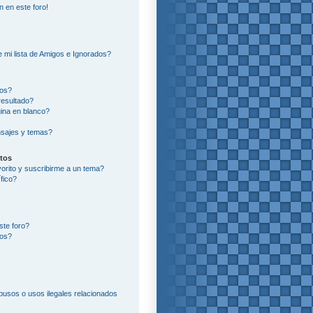
n en este foro!
?
 mi lista de Amigos e Ignorados?
ros?
resultado?
ina en blanco?
sajes y temas?
itos
vorito y suscribirme a un tema?
fico?
ste foro?
tos?
usos o usos ilegales relacionados