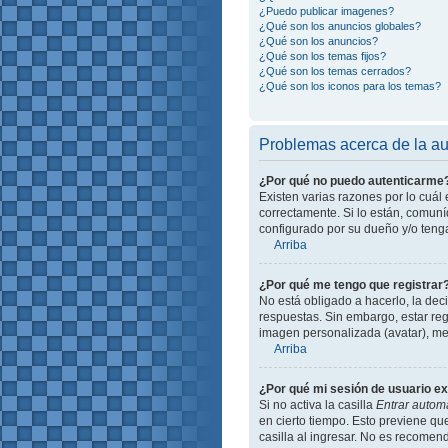
¿Puedo publicar imagenes?
¿Qué son los anuncios globales?
¿Qué son los anuncios?
¿Qué son los temas fijos?
¿Qué son los temas cerrados?
¿Qué son los iconos para los temas?
Problemas acerca de la aut
¿Por qué no puedo autenticarme
Existen varias razones por lo cuá
correctamente. Si lo están, comun
configurado por su dueño y/o tenga
Arriba
¿Por qué me tengo que registrar
No está obligado a hacerlo, la dec
respuestas. Sin embargo, estar reg
imagen personalizada (avatar), me
Arriba
¿Por qué mi sesión de usuario e
Si no activa la casilla
Entrar autom
en cierto tiempo. Esto previene q
casilla al ingresar. No es recomend