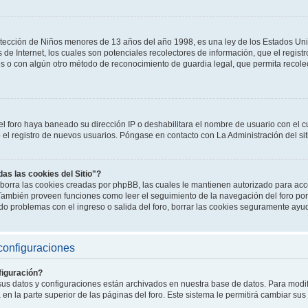
tección de Niños menores de 13 años del año 1998, es una ley de los Estados Un
os de Internet, los cuales son potenciales recolectores de información, que el registr
es o con algún otro método de reconocimiento de guardia legal, que permita recole
el foro haya baneado su dirección IP o deshabilitara el nombre de usuario con el cu
l registro de nuevos usuarios. Póngase en contacto con La Administración del sit
das las cookies del Sitio"?
o" borra las cookies creadas por phpBB, las cuales le mantienen autorizado para a
. También proveen funciones como leer el seguimiento de la navegación del foro por 
endo problemas con el ingreso o salida del foro, borrar las cookies seguramente ayu
configuraciones
iguración?
 sus datos y configuraciones están archivados en nuestra base de datos. Para modifi
en la parte superior de las páginas del foro. Este sistema le permitirá cambiar sus