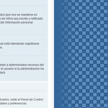
idos (por eso se mantiene en
o de niños sea escrito y ratificado
ctar información personal
al está intentando registrarse.
io.
cceder a determinados recursos del
el usuario si la administración ha
dará.
carlos, visite el Panel de Control
 datos y preferencias.