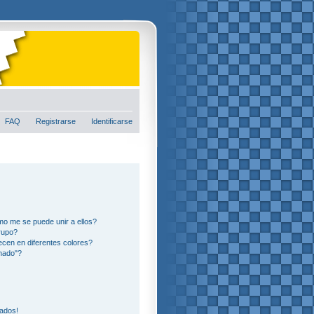
FAQ
Registrarse
Identificarse
o me se puede unir a ellos?
rupo?
cen en diferentes colores?
nado"?
eados!