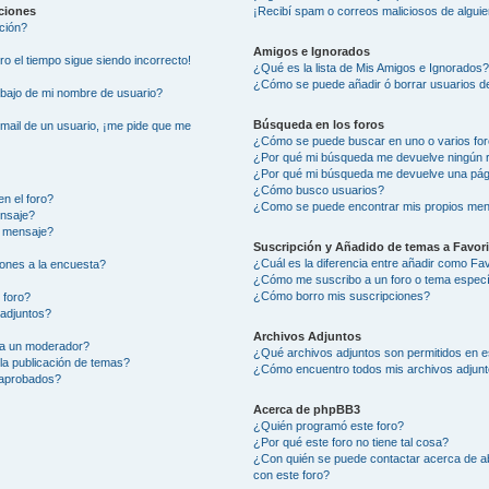
aciones
¡Recibí spam o correos maliciosos de alguie
ción?
Amigos e Ignorados
ero el tiempo sigue siendo incorrecto!
¿Qué es la lista de Mis Amigos e Ignorados
¿Cómo se puede añadir ó borrar usuarios de
ajo de mi nombre de usuario?
Búsqueda en los foros
-mail de un usuario, ¡me pide que me
¿Cómo se puede buscar en uno o varios fo
¿Por qué mi búsqueda me devuelve ningún 
¿Por qué mi búsqueda me devuelve una pág
¿Cómo busco usuarios?
n el foro?
¿Como se puede encontrar mis propios men
ensaje?
i mensaje?
Suscripción y Añadido de temas a Favor
¿Cuál es la diferencia entre añadir como Fa
ones a la encuesta?
¿Cómo me suscribo a un foro o tema especí
¿Cómo borro mis suscripciones?
 foro?
 adjuntos?
Archivos Adjuntos
 a un moderador?
¿Qué archivos adjuntos son permitidos en e
la publicación de temas?
¿Cómo encuentro todos mis archivos adjun
 aprobados?
Acerca de phpBB3
¿Quién programó este foro?
¿Por qué este foro no tiene tal cosa?
¿Con quién se puede contactar acerca de ab
con este foro?