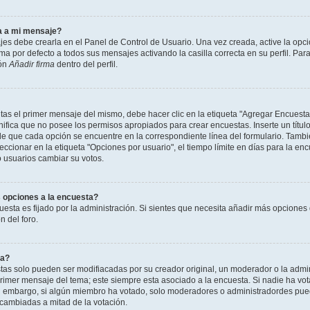
a a mi mensaje?
jes debe crearla en el Panel de Control de Usuario. Una vez creada, active la opc
a por defecto a todos sus mensajes activando la casilla correcta en su perfil. Para
ión
Añadir firma
dentro del perfil.
as el primer mensaje del mismo, debe hacer clic en la etiqueta "Agregar Encuesta
ignifica que no posee los permisos apropiados para crear encuestas. Inserte un títu
que cada opción se encuentre en la correspondiente línea del formulario. Tambi
cionar en la etiqueta "Opciones por usuario", el tiempo límite en días para la encu
lo usuarios cambiar su votos.
 opciones a la encuesta?
uesta es fijado por la administración. Si sientes que necesita añadir más opciones 
 del foro.
ta?
as solo pueden ser modifiacadas por su creador original, un moderador o la admin
 primer mensaje del tema; este siempre esta asociado a la encuesta. Si nadie ha vot
in embargo, si algún miembro ha votado, solo moderadores o administradordes pued
 cambiadas a mitad de la votación.