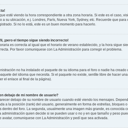
cta!
que esté viendo la hora correspondiente a otra zona horaria. Si este es el caso, vis
o a su ubicación, e.j. Londres, París, Nueva York, Sydney, etc. Recuerde que para 
istrado. Si no lo está, este es un buen momento para hacerlo.
il, ¡pero el tiempo sigue siendo incorrecto!
raria es correcta al igual que el horario de verano establecido, y la hora sigue si
recta. Por favor comuniquese con La Administración para corregir el problema.
istración no ha instalado el paquete de su idioma para el foro o nadie ha creado 
 paquete del idioma que necesita. Si el paquete no existe, sentíte libre de hacer u
r el enlace al final de la página).
n debajo de mi nombre de usuario?
cer debajo de su nombre de usuario cuando esté viendo los mensajes. Dependiend
ada a la posición (rank) del usuario, generalmente en forma de estrellas, bloques o
us dentro del foro. La segunda, usualmente una imagen más grande, es conocida 
la administración quien decide si se pueden usar o no y en que tamaño y peso pue
de avatar, comuniquese con La Administración y pedí que sea activada.