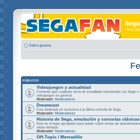
Sega
Foros Se
Índice general
Fe
PÚBLICOS
Videojuegos y actualidad
Comenta aquí cualquier tema de actualidad relacionado con Sega o 
videojuegos en general.
Moderador:
Moderadores
Dreamcast
Foro dedicado en exclusiva a la última consola de Sega.
Moderador:
Moderadores
Historia de Sega, emulación y consolas clásicas
Este es el lugar apropiado para hablar sobre temas de abandonware
viejos tiempos.
Moderador:
Moderadores
Off-Topic / Mercadillo