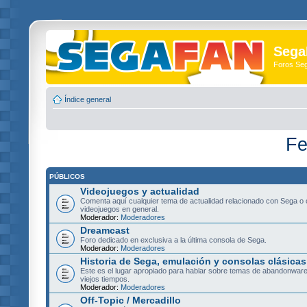
Sega
Foros Se
Índice general
Fe
PÚBLICOS
Videojuegos y actualidad
Comenta aquí cualquier tema de actualidad relacionado con Sega o 
videojuegos en general.
Moderador:
Moderadores
Dreamcast
Foro dedicado en exclusiva a la última consola de Sega.
Moderador:
Moderadores
Historia de Sega, emulación y consolas clásicas
Este es el lugar apropiado para hablar sobre temas de abandonware
viejos tiempos.
Moderador:
Moderadores
Off-Topic / Mercadillo