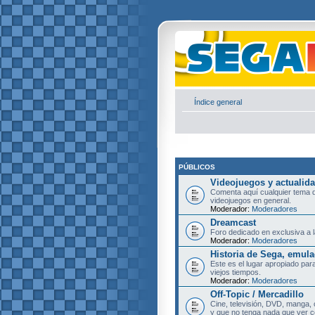
Índice general
PÚBLICOS
Videojuegos y actualid
Comenta aquí cualquier tema d
videojuegos en general.
Moderador:
Moderadores
Dreamcast
Foro dedicado en exclusiva a l
Moderador:
Moderadores
Historia de Sega, emula
Este es el lugar apropiado pa
viejos tiempos.
Moderador:
Moderadores
Off-Topic / Mercadillo
Cine, televisión, DVD, manga, 
y que no tenga nada que ver c