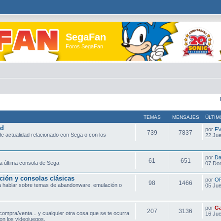
SegaFan
Foros SegaFan
TEMAS
MENSAJES
ÚLTIM
ad
por
F
739
7837
e actualidad relacionado con Sega o con los
22 Jue
por
Da
61
651
a última consola de Sega.
07 Do
ción y consolas clásicas
por
O
98
1466
ra hablar sobre temas de abandonware, emulación o
05 Jue
por
Ga
207
3136
compra/venta... y cualquier otra cosa que se te ocurra
16 Jue
on los videojuegos.