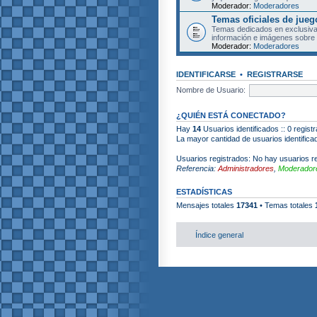
Moderador:
Moderadores
Temas oficiales de jueg
Temas dedicados en exclusiva
información e imágenes sobre 
Moderador:
Moderadores
IDENTIFICARSE
•
REGISTRARSE
Nombre de Usuario:
¿QUIÉN ESTÁ CONECTADO?
Hay
14
Usuarios identificados :: 0 regist
La mayor cantidad de usuarios identific
Usuarios registrados: No hay usuarios re
Referencia:
Administradores
,
Moderadore
ESTADÍSTICAS
Mensajes totales
17341
• Temas totales
Índice general