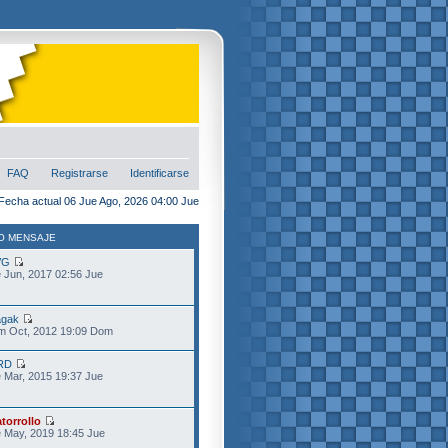
FAQ
Registrarse
Identificarse
Fecha actual 06 Jue Ago, 2026 04:00 Jue
O MENSAJE
VG
 Jun, 2017 02:56 Jue
gak
m Oct, 2012 19:09 Dom
RD
 Mar, 2015 19:37 Jue
torrollo
 May, 2019 18:45 Jue