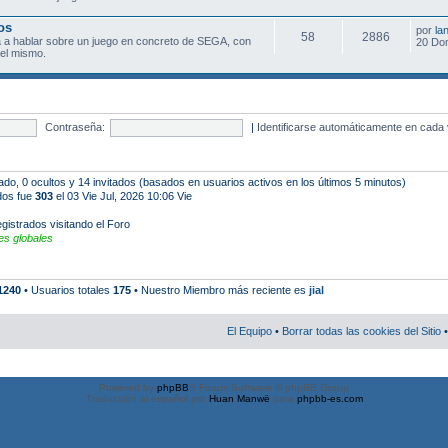
os
por
la
58
2886
 a hablar sobre un juego en concreto de SEGA, con
20 Do
el mismo.
Contraseña:
|
Identificarse automáticamente en cada 
rado, 0 ocultos y 14 invitados (basados en usuarios activos en los últimos 5 minutos)
ados fue
303
el 03 Vie Jul, 2026 10:06 Vie
gistrados visitando el Foro
s globales
1240
• Usuarios totales
175
• Nuestro Miembro más reciente es
jial
El Equipo
•
Borrar todas las cookies del Sitio
•
Powered by
phpBB
® Forum Software © phpBB Group
Traducción al español por
Huan Manwë
para
phpbb-es.com