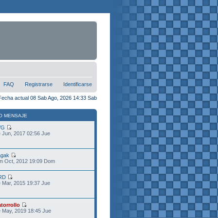
FAQ
Registrarse
Identificarse
Fecha actual 08 Sab Ago, 2026 14:33 Sab
O MENSAJE
VG
 Jun, 2017 02:56 Jue
gak
m Oct, 2012 19:09 Dom
RD
 Mar, 2015 19:37 Jue
torrollo
 May, 2019 18:45 Jue