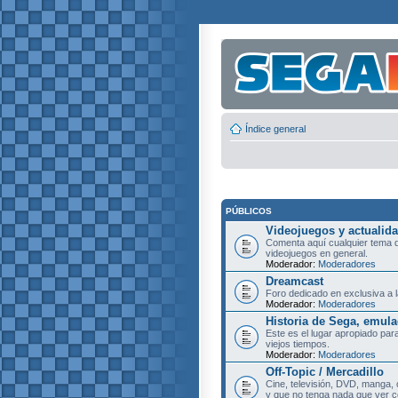
Índice general
PÚBLICOS
Videojuegos y actualid
Comenta aquí cualquier tema d
videojuegos en general.
Moderador:
Moderadores
Dreamcast
Foro dedicado en exclusiva a l
Moderador:
Moderadores
Historia de Sega, emula
Este es el lugar apropiado pa
viejos tiempos.
Moderador:
Moderadores
Off-Topic / Mercadillo
Cine, televisión, DVD, manga, 
y que no tenga nada que ver c