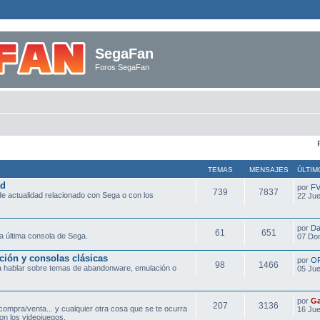
SegaFan
Foros SegaFan
TEMAS
MENSAJES
ÚLTIM
ad
por
F
739
7837
e actualidad relacionado con Sega o con los
22 Jue
por
Da
61
651
a última consola de Sega.
07 Do
ción y consolas clásicas
por
O
98
1466
ra hablar sobre temas de abandonware, emulación o
05 Jue
por
Ga
207
3136
compra/venta... y cualquier otra cosa que se te ocurra
16 Jue
on los videojuegos.