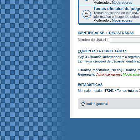
Moderador:
Moderadores
Temas oficiales de jueg
Temas dedicados en exclusiva
información e imágenes sobre 
Moderador:
Moderadores
IDENTIFICARSE
•
REGISTRARSE
Nombre de Usuario:
¿QUIÉN ESTÁ CONECTADO?
Hay
3
Usuarios identificados :: 0 registr
La mayor cantidad de usuarios identific
Usuarios registrados: No hay usuarios re
Referencia:
Administradores
,
Moderadore
ESTADÍSTICAS
Mensajes totales
17341
• Temas totales
Índice general