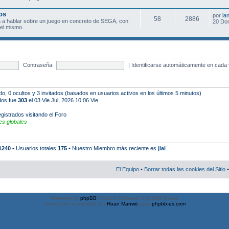
os
por
la
58
2886
 a hablar sobre un juego en concreto de SEGA, con
20 Do
el mismo.
Contraseña:
|
Identificarse automáticamente en cada 
ado, 0 ocultos y 3 invitados (basados en usuarios activos en los últimos 5 minutos)
ados fue
303
el 03 Vie Jul, 2026 10:06 Vie
gistrados visitando el Foro
s globales
1240
• Usuarios totales
175
• Nuestro Miembro más reciente es
jial
El Equipo
•
Borrar todas las cookies del Sitio
•
Powered by
phpBB
® Forum Software © phpBB Group
Traducción al español por
Huan Manwë
para
phpbb-es.com