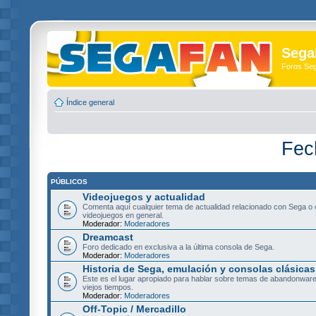
Sega
Foros Se
Índice general
Fec
PÚBLICOS
Videojuegos y actualidad
Comenta aquí cualquier tema de actualidad relacionado con Sega o 
videojuegos en general.
Moderador:
Moderadores
Dreamcast
Foro dedicado en exclusiva a la última consola de Sega.
Moderador:
Moderadores
Historia de Sega, emulación y consolas clásicas
Este es el lugar apropiado para hablar sobre temas de abandonware
viejos tiempos.
Moderador:
Moderadores
Off-Topic / Mercadillo