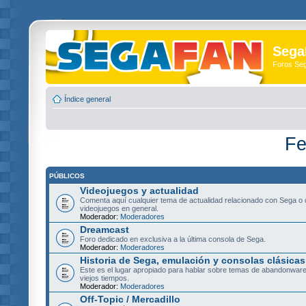
Sega
Foros Se
Índice general
Fe
PÚBLICOS
Videojuegos y actualidad
Comenta aquí cualquier tema de actualidad relacionado con Sega o 
videojuegos en general.
Moderador:
Moderadores
Dreamcast
Foro dedicado en exclusiva a la última consola de Sega.
Moderador:
Moderadores
Historia de Sega, emulación y consolas clásicas
Este es el lugar apropiado para hablar sobre temas de abandonware
viejos tiempos.
Moderador:
Moderadores
Off-Topic / Mercadillo