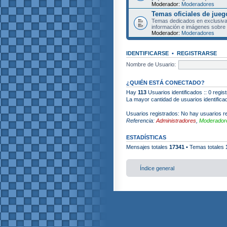
Moderador:
Moderadores
Temas oficiales de jueg
Temas dedicados en exclusiva
información e imágenes sobre 
Moderador:
Moderadores
IDENTIFICARSE
•
REGISTRARSE
Nombre de Usuario:
¿QUIÉN ESTÁ CONECTADO?
Hay
113
Usuarios identificados :: 0 regis
La mayor cantidad de usuarios identific
Usuarios registrados: No hay usuarios re
Referencia:
Administradores
,
Moderadore
ESTADÍSTICAS
Mensajes totales
17341
• Temas totales
Índice general