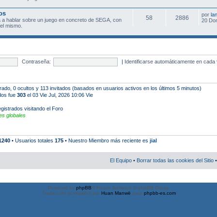
os
por
la
58
2886
 a hablar sobre un juego en concreto de SEGA, con
20 Do
el mismo.
Contraseña:
|
Identificarse automáticamente en cada 
trado, 0 ocultos y 113 invitados (basados en usuarios activos en los últimos 5 minutos)
ados fue
303
el 03 Vie Jul, 2026 10:06 Vie
gistrados visitando el Foro
s globales
1240
• Usuarios totales
175
• Nuestro Miembro más reciente es
jial
El Equipo
•
Borrar todas las cookies del Sitio
•
Powered by
phpBB
® Forum Software © phpBB Group
Traducción al español por
Huan Manwë
para
phpbb-es.com