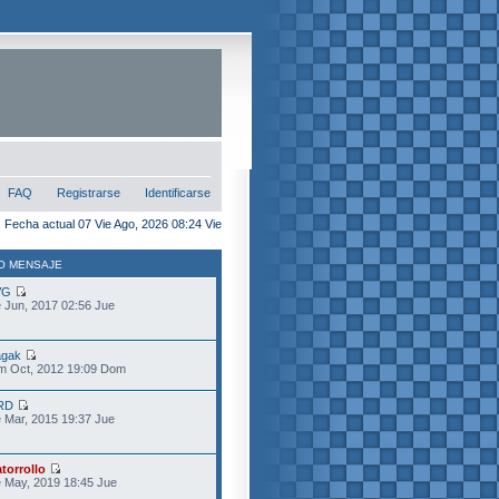
FAQ
Registrarse
Identificarse
Fecha actual 07 Vie Ago, 2026 08:24 Vie
O MENSAJE
VG
 Jun, 2017 02:56 Jue
gak
m Oct, 2012 19:09 Dom
RD
 Mar, 2015 19:37 Jue
torrollo
 May, 2019 18:45 Jue