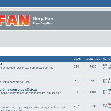
SegaFan
Foros SegaFan
TEMAS
MENSAJES
ÚLTIM
ad
por
F
739
7837
e actualidad relacionado con Sega o con los
22 Jue
por
Da
61
651
a última consola de Sega.
07 Do
ción y consolas clásicas
por
O
98
1466
ra hablar sobre temas de abandonware, emulación o
05 Jue
por
Ga
207
3136
compra/venta... y cualquier otra cosa que se te ocurra
16 Jue
on los videojuegos.