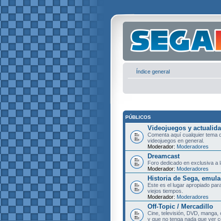
Índice general
PÚBLICOS
Videojuegos y actualid
Comenta aquí cualquier tema d
videojuegos en general.
Moderador:
Moderadores
Dreamcast
Foro dedicado en exclusiva a l
Moderador:
Moderadores
Historia de Sega, emula
Este es el lugar apropiado pa
viejos tiempos.
Moderador:
Moderadores
Off-Topic / Mercadillo
Cine, televisión, DVD, manga, 
y que no tenga nada que ver c