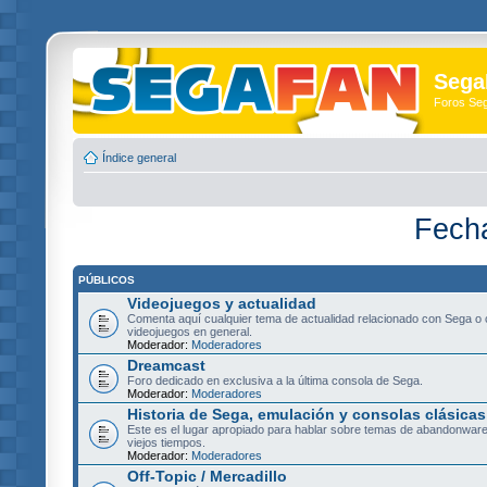
Sega
Foros Se
Índice general
Fech
PÚBLICOS
Videojuegos y actualidad
Comenta aquí cualquier tema de actualidad relacionado con Sega o 
videojuegos en general.
Moderador:
Moderadores
Dreamcast
Foro dedicado en exclusiva a la última consola de Sega.
Moderador:
Moderadores
Historia de Sega, emulación y consolas clásicas
Este es el lugar apropiado para hablar sobre temas de abandonware
viejos tiempos.
Moderador:
Moderadores
Off-Topic / Mercadillo