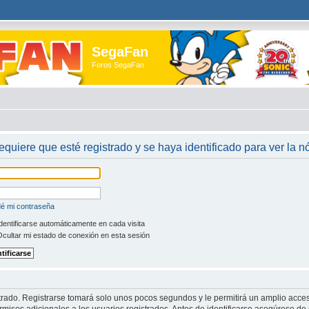
SegaFan
Foros SegaFan
requiere que esté registrado y se haya identificado para ver la 
dé mi contraseña
dentificarse automáticamente en cada visita
cultar mi estado de conexión en esta sesión
trado. Registrarse tomará solo unos pocos segundos y le permitirá un amplio acces