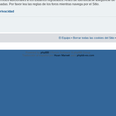
misos adicionales a los usuarios registrados. Antes de identificarse asegúrese de 
nadas. Por favor lea las reglas de los foros mientras navega por el Sitio.
privacidad
El Equipo
•
Borrar todas las cookies del Sitio
•
Powered by
phpBB
® Forum Software © phpBB Group
Traducción al español por
Huan Manwë
para
phpbb-es.com