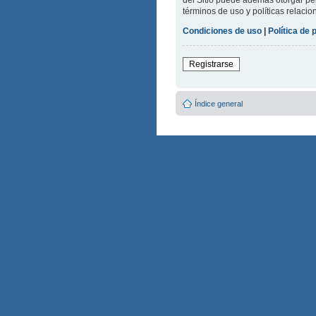
del Sitio puede además otorgar per
términos de uso y políticas relacio
Condiciones de uso
|
Política de 
Registrarse
Índice general