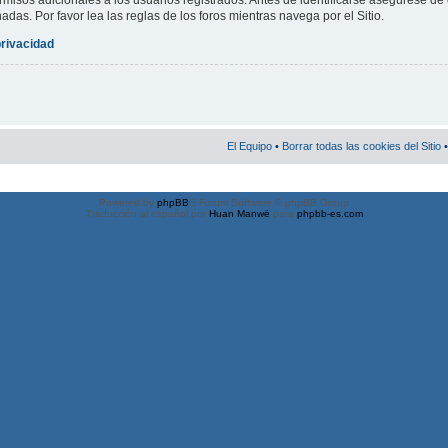
misos adicionales a los usuarios registrados. Antes de identificarse asegúrese de 
nadas. Por favor lea las reglas de los foros mientras navega por el Sitio.
privacidad
El Equipo
•
Borrar todas las cookies del Sitio
•
Powered by
phpBB
® Forum Software © phpBB Group
Traducción al español por
Huan Manwë
para
phpbb-es.com