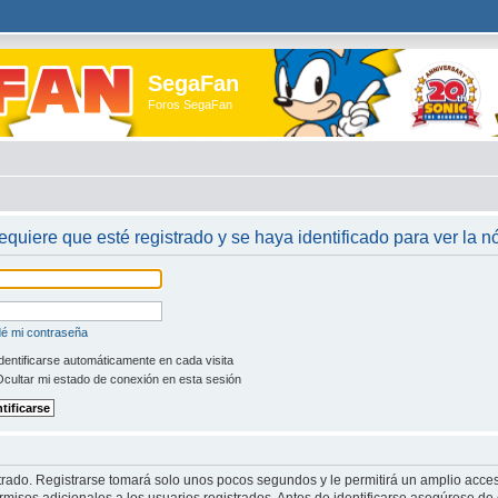
SegaFan
Foros SegaFan
requiere que esté registrado y se haya identificado para ver la 
dé mi contraseña
dentificarse automáticamente en cada visita
cultar mi estado de conexión en esta sesión
trado. Registrarse tomará solo unos pocos segundos y le permitirá un amplio acces