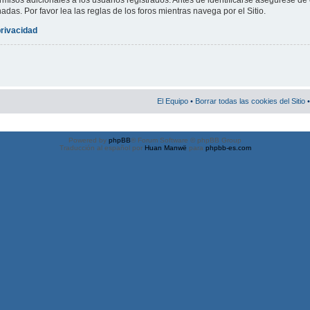
misos adicionales a los usuarios registrados. Antes de identificarse asegúrese de 
nadas. Por favor lea las reglas de los foros mientras navega por el Sitio.
privacidad
El Equipo
•
Borrar todas las cookies del Sitio
•
Powered by
phpBB
® Forum Software © phpBB Group
Traducción al español por
Huan Manwë
para
phpbb-es.com