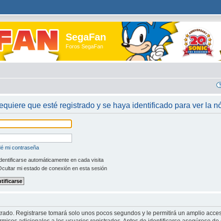
SegaFan
Foros SegaFan
requiere que esté registrado y se haya identificado para ver la 
dé mi contraseña
dentificarse automáticamente en cada visita
cultar mi estado de conexión en esta sesión
trado. Registrarse tomará solo unos pocos segundos y le permitirá un amplio acces