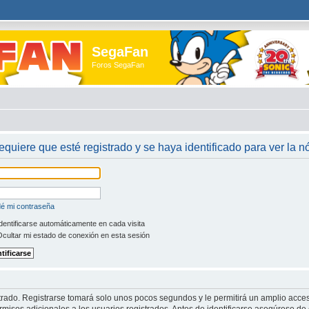
SegaFan
Foros SegaFan
requiere que esté registrado y se haya identificado para ver la 
dé mi contraseña
dentificarse automáticamente en cada visita
cultar mi estado de conexión en esta sesión
trado. Registrarse tomará solo unos pocos segundos y le permitirá un amplio acces