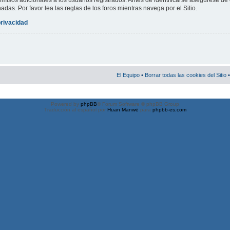
misos adicionales a los usuarios registrados. Antes de identificarse asegúrese de 
nadas. Por favor lea las reglas de los foros mientras navega por el Sitio.
privacidad
El Equipo
•
Borrar todas las cookies del Sitio
•
Powered by
phpBB
® Forum Software © phpBB Group
Traducción al español por
Huan Manwë
para
phpbb-es.com