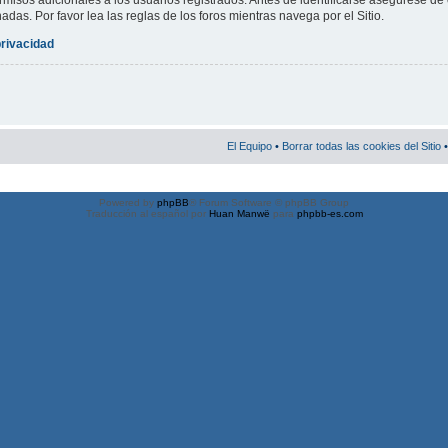
misos adicionales a los usuarios registrados. Antes de identificarse asegúrese de 
nadas. Por favor lea las reglas de los foros mientras navega por el Sitio.
privacidad
El Equipo
•
Borrar todas las cookies del Sitio
•
Powered by
phpBB
® Forum Software © phpBB Group
Traducción al español por
Huan Manwë
para
phpbb-es.com