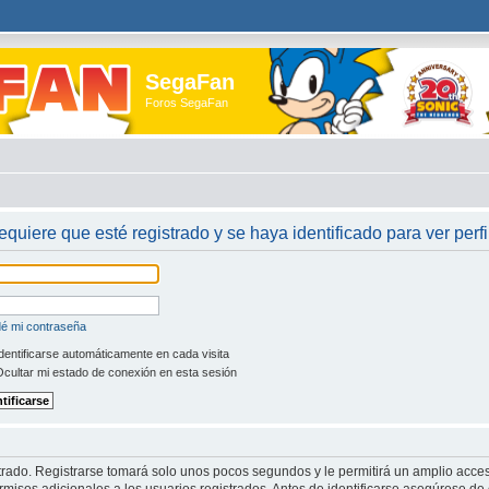
SegaFan
Foros SegaFan
requiere que esté registrado y se haya identificado para ver perfi
dé mi contraseña
dentificarse automáticamente en cada visita
cultar mi estado de conexión en esta sesión
trado. Registrarse tomará solo unos pocos segundos y le permitirá un amplio acces