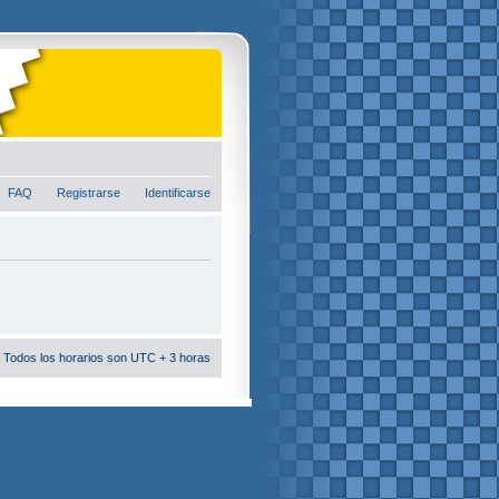
FAQ
Registrarse
Identificarse
 Todos los horarios son UTC + 3 horas