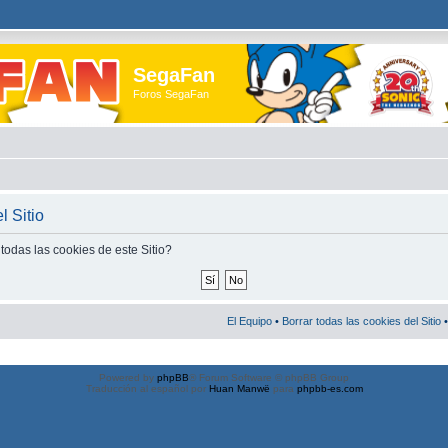
SegaFan
Foros SegaFan
l Sitio
todas las cookies de este Sitio?
El Equipo
•
Borrar todas las cookies del Sitio
•
Powered by
phpBB
® Forum Software © phpBB Group
Traducción al español por
Huan Manwë
para
phpbb-es.com