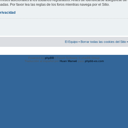
misos adicionales a los usuarios registrados. Antes de identificarse asegúrese de 
nadas. Por favor lea las reglas de los foros mientras navega por el Sitio.
privacidad
El Equipo
•
Borrar todas las cookies del Sitio
•
Powered by
phpBB
® Forum Software © phpBB Group
Traducción al español por
Huan Manwë
para
phpbb-es.com