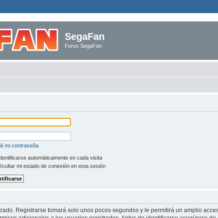
SegaFan
Foros SegaFan
dé mi contraseña
dentificarse automáticamente en cada visita
cultar mi estado de conexión en esta sesión
trado. Registrarse tomará solo unos pocos segundos y le permitirá un amplio acces