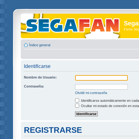
Sega
Foros Se
Índice general
Identificarse
Nombre de Usuario:
Contraseña:
Olvidé mi contraseña
Identificarse automáticamente en cada 
Ocultar mi estado de conexión en esta
REGISTRARSE