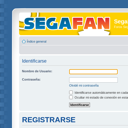
Sega
Foros Se
Índice general
Identificarse
Nombre de Usuario:
Contraseña:
Olvidé mi contraseña
Identificarse automáticamente en cada 
Ocultar mi estado de conexión en esta
REGISTRARSE