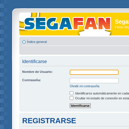
Sega
Foros Se
Índice general
Identificarse
Nombre de Usuario:
Contraseña:
Olvidé mi contraseña
Identificarse automáticamente en cada 
Ocultar mi estado de conexión en esta
REGISTRARSE