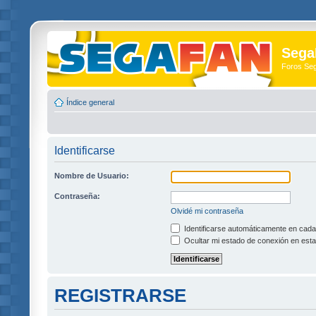
Sega
Foros Se
Índice general
Identificarse
Nombre de Usuario:
Contraseña:
Olvidé mi contraseña
Identificarse automáticamente en cada 
Ocultar mi estado de conexión en esta
REGISTRARSE