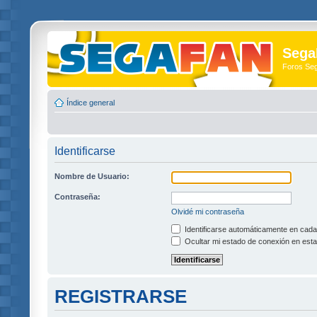
Sega
Foros Se
Índice general
Identificarse
Nombre de Usuario:
Contraseña:
Olvidé mi contraseña
Identificarse automáticamente en cada 
Ocultar mi estado de conexión en esta
REGISTRARSE