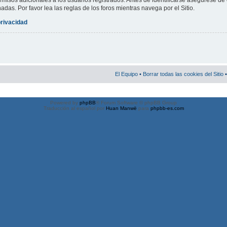
misos adicionales a los usuarios registrados. Antes de identificarse asegúrese de 
nadas. Por favor lea las reglas de los foros mientras navega por el Sitio.
privacidad
El Equipo
•
Borrar todas las cookies del Sitio
•
Powered by
phpBB
® Forum Software © phpBB Group
Traducción al español por
Huan Manwë
para
phpbb-es.com