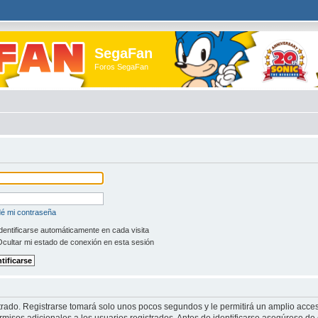
SegaFan
Foros SegaFan
dé mi contraseña
dentificarse automáticamente en cada visita
cultar mi estado de conexión en esta sesión
trado. Registrarse tomará solo unos pocos segundos y le permitirá un amplio acces