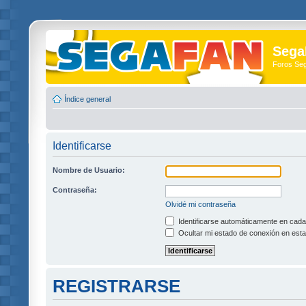
Sega
Foros Se
Índice general
Identificarse
Nombre de Usuario:
Contraseña:
Olvidé mi contraseña
Identificarse automáticamente en cada 
Ocultar mi estado de conexión en esta
REGISTRARSE