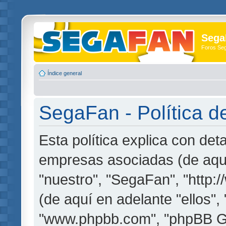
Sega
Foros Se
Índice general
SegaFan - Política d
Esta política explica con de
empresas asociadas (de aquí
"nuestro", "SegaFan", "http
(de aquí en adelante "ellos",
"www.phpbb.com", "phpBB G