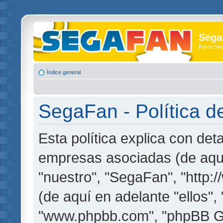
Sega
Foros Se
Índice general
SegaFan - Política d
Esta política explica con de
empresas asociadas (de aquí
"nuestro", "SegaFan", "http
(de aquí en adelante "ellos",
"www.phpbb.com", "phpBB G