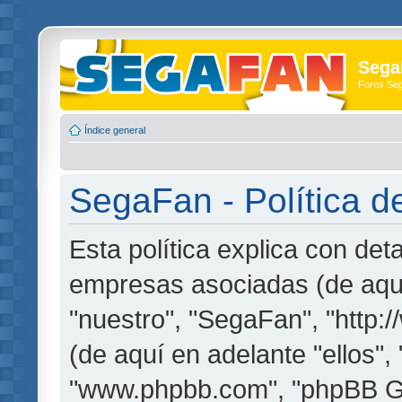
Sega
Foros Se
Índice general
SegaFan - Política d
Esta política explica con de
empresas asociadas (de aquí
"nuestro", "SegaFan", "http
(de aquí en adelante "ellos",
"www.phpbb.com", "phpBB G