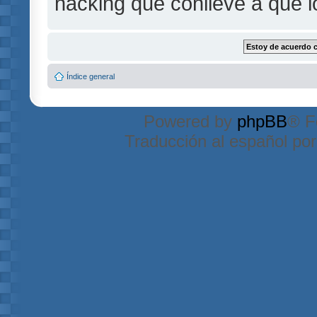
hacking que conlleve a que 
Índice general
Powered by
phpBB
® F
Traducción al español po