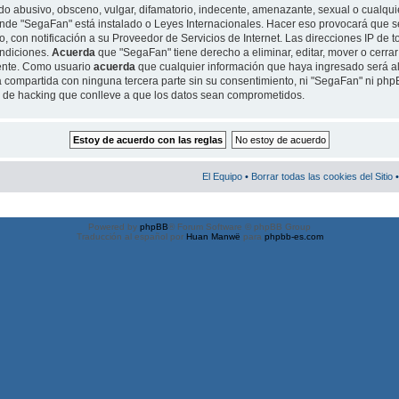
o abusivo, obsceno, vulgar, difamatorio, indecente, amenazante, sexual o cualquie
 donde "SegaFan" está instalado o Leyes Internacionales. Hacer eso provocará qu
, con notificación a su Proveedor de Servicios de Internet. Las direcciones IP de t
ondiciones.
Acuerda
que "SegaFan" tiene derecho a eliminar, editar, mover o cerrar
ente. Como usuario
acuerda
que cualquier información que haya ingresado será 
 compartida con ninguna tercera parte sin su consentimiento, ni "SegaFan" ni ph
o de hacking que conlleve a que los datos sean comprometidos.
El Equipo
•
Borrar todas las cookies del Sitio
•
Powered by
phpBB
® Forum Software © phpBB Group
Traducción al español por
Huan Manwë
para
phpbb-es.com