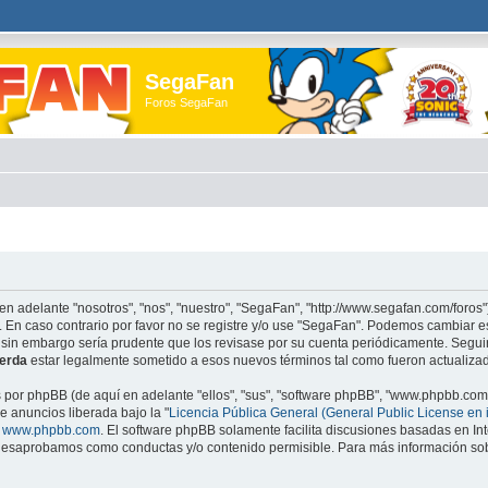
SegaFan
Foros SegaFan
en adelante "nosotros", "nos", "nuestro", "SegaFan", "http://www.segafan.com/foros"
. En caso contrario por favor no se registre y/o use "SegaFan". Podemos cambiar e
 sin embargo sería prudente que los revisase por su cuenta periódicamente. Segu
erda
estar legalmente sometido a esos nuevos términos tal como fueron actualiza
s por phpBB (de aquí en adelante "ellos", "sus", "software phpBB", "www.phpbb.co
e anuncios liberada bajo la "
Licencia Pública General (General Public License en 
e
www.phpbb.com
. El software phpBB solamente facilita discusiones basadas en Int
esaprobamos como conductas y/o contenido permisible. Para más información sobr