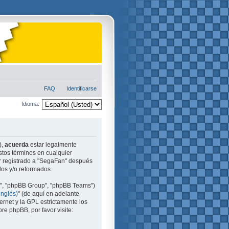
FAQ
Identificarse
Idioma:
),
acuerda
estar legalmente
stos términos en cualquier
ir registrado a "SegaFan" después
dos y/o reformados.
m", "phpBB Group", "phpBB Teams")
inglés)
" (de aquí en adelante
ernet y la GPL estrictamente los
e phpBB, por favor visite: