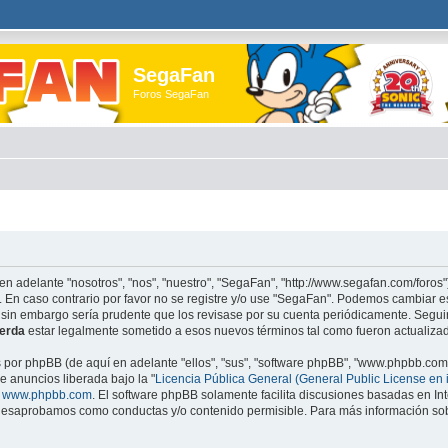
SegaFan
Foros SegaFan
en adelante "nosotros", "nos", "nuestro", "SegaFan", "http://www.segafan.com/foros"
. En caso contrario por favor no se registre y/o use "SegaFan". Podemos cambiar e
 sin embargo sería prudente que los revisase por su cuenta periódicamente. Segu
erda
estar legalmente sometido a esos nuevos términos tal como fueron actualiza
s por phpBB (de aquí en adelante "ellos", "sus", "software phpBB", "www.phpbb.co
e anuncios liberada bajo la "
Licencia Pública General (General Public License en 
e
www.phpbb.com
. El software phpBB solamente facilita discusiones basadas en Int
esaprobamos como conductas y/o contenido permisible. Para más información sobr