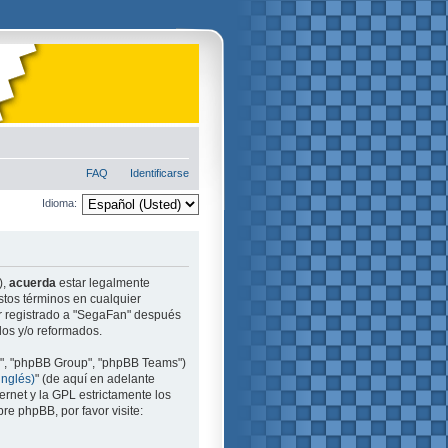
FAQ
Identificarse
Idioma:
),
acuerda
estar legalmente
stos términos en cualquier
ir registrado a "SegaFan" después
dos y/o reformados.
m", "phpBB Group", "phpBB Teams")
inglés)
" (de aquí en adelante
ernet y la GPL estrictamente los
e phpBB, por favor visite: