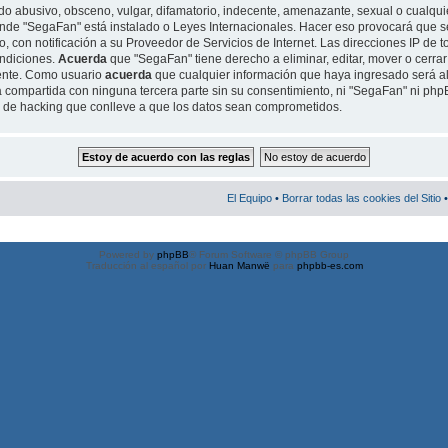
o abusivo, obsceno, vulgar, difamatorio, indecente, amenazante, sexual o cualquie
 donde "SegaFan" está instalado o Leyes Internacionales. Hacer eso provocará qu
, con notificación a su Proveedor de Servicios de Internet. Las direcciones IP de t
ondiciones.
Acuerda
que "SegaFan" tiene derecho a eliminar, editar, mover o cerrar
ente. Como usuario
acuerda
que cualquier información que haya ingresado será 
 compartida con ninguna tercera parte sin su consentimiento, ni "SegaFan" ni ph
o de hacking que conlleve a que los datos sean comprometidos.
El Equipo
•
Borrar todas las cookies del Sitio
•
Powered by
phpBB
® Forum Software © phpBB Group
Traducción al español por
Huan Manwë
para
phpbb-es.com