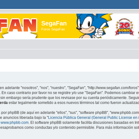
SegaFan
Foros SegaFan
en adelante "nosotros", "nos", "nuestro", "SegaFan", "http://www.segafan.com/foros"
. En caso contrario por favor no se registre y/o use "SegaFan". Podemos cambiar e
 sin embargo sería prudente que los revisase por su cuenta periódicamente. Segu
erda
estar legalmente sometido a esos nuevos términos tal como fueron actualiza
s por phpBB (de aquí en adelante "ellos", "sus", "software phpBB", "www.phpbb.co
e anuncios liberada bajo la "
Licencia Pública General (General Public License en 
e
www.phpbb.com
. El software phpBB solamente facilita discusiones basadas en Int
esaprobamos como conductas y/o contenido permisible. Para más información sobr