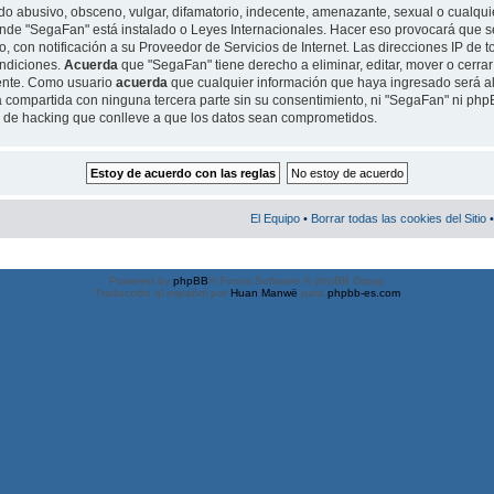
o abusivo, obsceno, vulgar, difamatorio, indecente, amenazante, sexual o cualquie
 donde "SegaFan" está instalado o Leyes Internacionales. Hacer eso provocará qu
, con notificación a su Proveedor de Servicios de Internet. Las direcciones IP de t
ondiciones.
Acuerda
que "SegaFan" tiene derecho a eliminar, editar, mover o cerrar
ente. Como usuario
acuerda
que cualquier información que haya ingresado será 
 compartida con ninguna tercera parte sin su consentimiento, ni "SegaFan" ni ph
o de hacking que conlleve a que los datos sean comprometidos.
El Equipo
•
Borrar todas las cookies del Sitio
•
Powered by
phpBB
® Forum Software © phpBB Group
Traducción al español por
Huan Manwë
para
phpbb-es.com