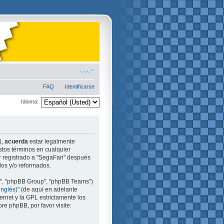
FAQ
Identificarse
Idioma:
),
acuerda
estar legalmente
stos términos en cualquier
ir registrado a "SegaFan" después
dos y/o reformados.
m", "phpBB Group", "phpBB Teams")
inglés)
" (de aquí en adelante
ernet y la GPL estrictamente los
e phpBB, por favor visite: