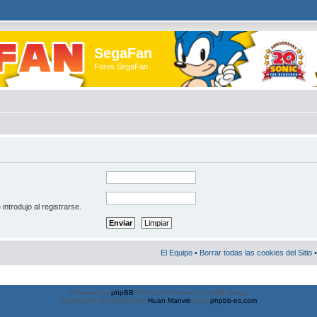
SegaFan
Foros SegaFan
introdujo al registrarse.
El Equipo
•
Borrar todas las cookies del Sitio
•
Powered by
phpBB
® Forum Software © phpBB Group
Traducción al español por
Huan Manwë
para
phpbb-es.com