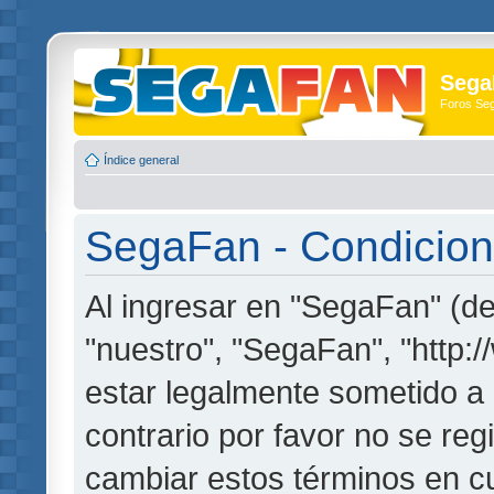
Sega
Foros Se
Índice general
SegaFan - Condicion
Al ingresar en "SegaFan" (de
"nuestro", "SegaFan", "http:
estar legalmente sometido a 
contrario por favor no se re
cambiar estos términos en c