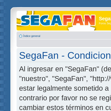
Sega
Foros Se
Índice general
SegaFan - Condicion
Al ingresar en "SegaFan" (de
"nuestro", "SegaFan", "http:
estar legalmente sometido a 
contrario por favor no se re
cambiar estos términos en c