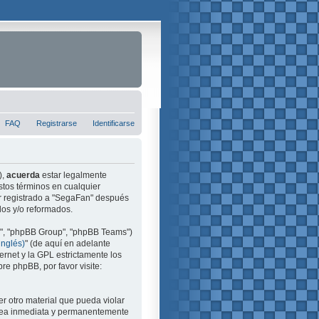
FAQ
Registrarse
Identificarse
),
acuerda
estar legalmente
stos términos en cualquier
ir registrado a "SegaFan" después
dos y/o reformados.
m", "phpBB Group", "phpBB Teams")
inglés)
" (de aquí en adelante
ernet y la GPL estrictamente los
e phpBB, por favor visite:
r otro material que pueda violar
e sea inmediata y permanentemente