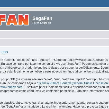
SegaFan
Foros SegaFan
e uso
en adelante "nosotros", "nos", "nuestro", "SegaFan", "http://www.segafan.com/foros"
. En caso contrario por favor no se registre y/o use "SegaFan". Podemos cambiar e
 sin embargo sería prudente que los revisase por su cuenta periódicamente. Segu
erda
estar legalmente sometido a esos nuevos términos tal como fueron actualiza
s por phpBB (de aquí en adelante "ellos", "sus", "software phpBB", "www.phpbb.co
e anuncios liberada bajo la "
Licencia Pública General (General Public License en 
e
www.phpbb.com
. El software phpBB solamente facilita discusiones basadas en Int
esaprobamos como conductas y/o contenido permisible. Para más información sobr
o abusivo, obsceno, vulgar, difamatorio, indecente, amenazante, sexual o cualquie
 donde "SegaFan" está instalado o Leyes Internacionales. Hacer eso provocará qu