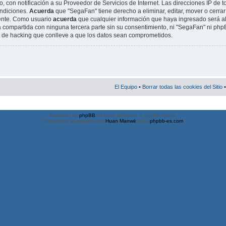
, con notificación a su Proveedor de Servicios de Internet. Las direcciones IP de t
ondiciones.
Acuerda
que "SegaFan" tiene derecho a eliminar, editar, mover o cerrar
ente. Como usuario
acuerda
que cualquier información que haya ingresado será 
 compartida con ninguna tercera parte sin su consentimiento, ni "SegaFan" ni ph
o de hacking que conlleve a que los datos sean comprometidos.
El Equipo
•
Borrar todas las cookies del Sitio
•
Powered by
phpBB
® Forum Software © phpBB Group
Traducción al español por
Huan Manwë
para
phpbb-es.com