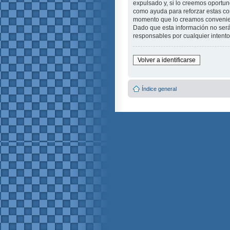
expulsado y, si lo creemos oportuno
como ayuda para reforzar estas c
momento que lo creamos conveni
Dado que esta información no será
responsables por cualquier intent
Volver a identificarse
Índice general