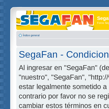
Sega
Foros Se
Índice general
SegaFan - Condicion
Al ingresar en "SegaFan" (de
"nuestro", "SegaFan", "http:
estar legalmente sometido a 
contrario por favor no se re
cambiar estos términos en c