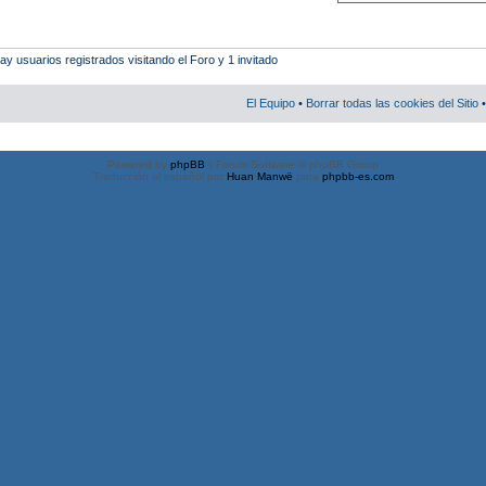
 usuarios registrados visitando el Foro y 1 invitado
El Equipo
•
Borrar todas las cookies del Sitio
•
Powered by
phpBB
® Forum Software © phpBB Group
Traducción al español por
Huan Manwë
para
phpbb-es.com