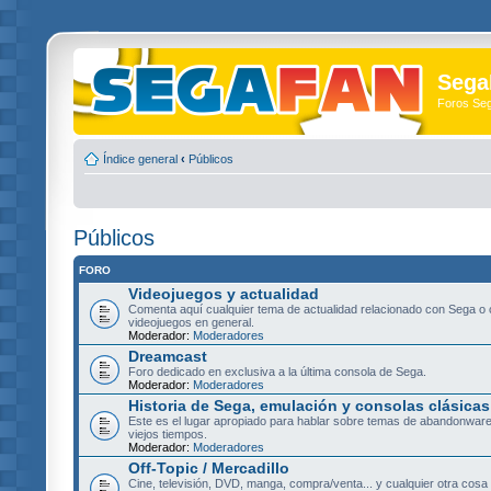
Sega
Foros Se
Índice general
‹
Públicos
Públicos
FORO
Videojuegos y actualidad
Comenta aquí cualquier tema de actualidad relacionado con Sega o 
videojuegos en general.
Moderador:
Moderadores
Dreamcast
Foro dedicado en exclusiva a la última consola de Sega.
Moderador:
Moderadores
Historia de Sega, emulación y consolas clásicas
Este es el lugar apropiado para hablar sobre temas de abandonware
viejos tiempos.
Moderador:
Moderadores
Off-Topic / Mercadillo
Cine, televisión, DVD, manga, compra/venta... y cualquier otra cosa