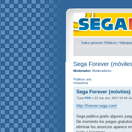
Índice general
‹
Públicos
‹
Videojue
Sega Forever (móviles
Moderador:
Moderadores
Publicar una
respuesta
Sega Forever (móviles)
por
FVG
» 22 Jue Jun, 2017 02:56 Ju
http://forever.sega.com/
Sega publica gratis algunos jue
De momento los juegos gratuitos
eliminar los anuncios aparece en