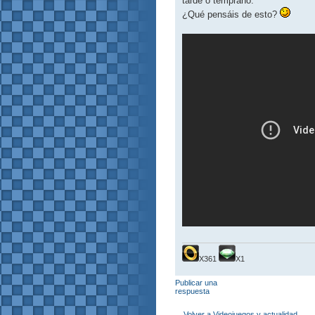
tarde o temprano.
¿Qué pensáis de esto?
X361
X1
Publicar una
respuesta
Volver a Videojuegos y actualidad