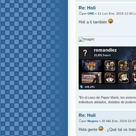
Re: Holi
por
ORD
» 21 Lun Ene, 2019 12:34 L
Holi a ti también
"En el caso de Paper Mario, los estereot
individuos aislados, dotados de poderes
Re: Holi
por
Negora
» 30 Mié Ene, 2019 22:47
Hola gente
. ¿Qué tal os trata