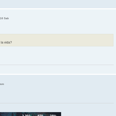
:16 Sab
 la vida?
Dom