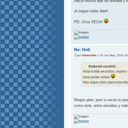
Hacía mucho que no entraba y n
¡A seguir todos bien!
PD: ¡Viva SEGA!
Re: Holi
por
Gatorrollo
» 16 Jue May, 2019 18
Drakonid escribió:
Hola holita vecinitos, esper
para poder entrar
Hay algun plan para resucita
Ningún plan, pero a veces lo pi
como este, entre estudios y trab