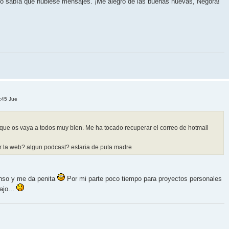
o sabía que hubiese mensajes. ¡Me alegro de las buenas nuevas, Negora!
:45 Jue
o que os vaya a todos muy bien. Me ha tocado recuperar el correo de hotmail
r la web? algun podcast? estaria de puta madre
enso y me da penita
Por mi parte poco tiempo para proyectos personales
ajo...