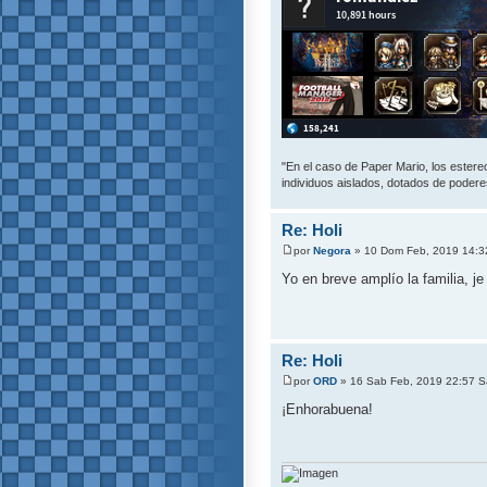
"En el caso de Paper Mario, los estereot
individuos aislados, dotados de poderes
Re: Holi
por
Negora
» 10 Dom Feb, 2019 14:
Yo en breve amplío la familia, je 
Re: Holi
por
ORD
» 16 Sab Feb, 2019 22:57 
¡Enhorabuena!