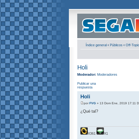
Índice general
‹
Públicos
‹
Off-Topic
Holi
Moderador:
Moderadores
Publicar una
respuesta
Holi
por
FVG
» 13 Dom Ene, 2019 17:11 
¿Qué tal?
X361
X1