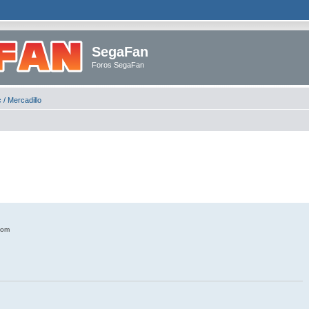
SegaFan
Foros SegaFan
 / Mercadillo
Dom