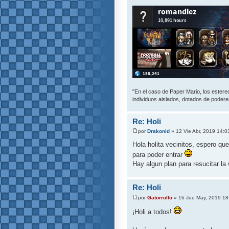
"En el caso de Paper Mario, los estereot
individuos aislados, dotados de poderes
Re: Holi
por
Drakonid
» 12 Vie Abr, 2019 14:0
Hola holita vecinitos, espero qu
para poder entrar
Hay algun plan para resucitar l
Re: Holi
por
Gatorrollo
» 16 Jue May, 2019 18
¡Holi a todos!