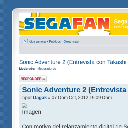
Sega
Foros Se
Índice general
‹
Públicos
‹
Dreamcast
Sonic Adventure 2 (Entrevista con Takashi 
Moderador:
Moderadores
Publicar una
respuesta
Sonic Adventure 2 (Entrevista 
por
Dagak
» 07 Dom Oct, 2012 19:09 Dom
Con motivo del relanzamiento digital de 