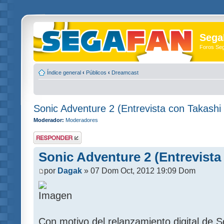
Sega
Foros Se
Índice general
‹
Públicos
‹
Dreamcast
Sonic Adventure 2 (Entrevista con Takashi 
Moderador:
Moderadores
Publicar una
respuesta
Sonic Adventure 2 (Entrevista 
por
Dagak
» 07 Dom Oct, 2012 19:09 Dom
Con motivo del relanzamiento digital de 