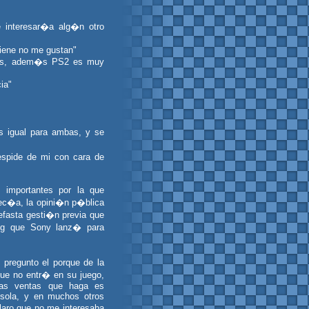
 interesar�a alg�n otro
tiene no me gustan"
tros, adem�s PS2 es muy
ia"
s igual para ambas, y se
espide de mi con cara de
 importantes por la que
rec�a, la opini�n p�blica
efasta gesti�n previa que
ng que Sony lanz� para
 pregunto el porque de la
ue no entr� en su juego,
las ventas que haga es
nsola, y en muchos otros
laro que no me interesaba