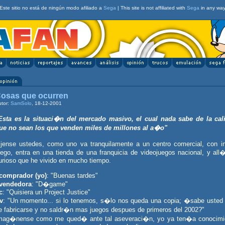
Este sitio no está de ningún modo afiliado a
Sega
| This site is not affiliated with
Sega
in any wa
osas que ocurren
utor:
SamSolo
, 18-12-2001
Esta es la situaci�n del mercado masivo, el cual nada sabe de la cal
ue no sean los que venden miles de millones al a�o"
ijense ustedes, como uno va tranquilamente a un centro comercial, con i
uego, entra en una tienda de una franquicia de videojuegos nacional, y 
urioso que he vivido en mucho tiempo.
comprador (yo)
: "Buenas tardes"
vendedora
: "D�game"
c
: "Quisiera un Project Justice"
v
: "Un momento... si lo tenemos, s�lo nos queda una copia; �sabe usted
e fabricarse y no saldr�n mas juegos despues de primeros del 2002?"
mag�nense como me qued� ante tal aseveraci�n, yo ya ten�a conocimient