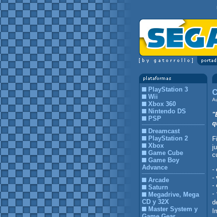
PlayStation 3
C
Wii
A
Xbox 360
Nintendo DS
"
PSP
q
Dreamcast
PlayStation 2
F
Xbox
j
Game Cube
c
Game Boy
Advance
-
-
Arcade
-
Saturn
-
Megadrive, Mega
CD y 32X
d
Master System y
I
Game Gear