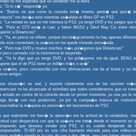
erdad no me esperaba que un vendedor me la diera.
c
: "Si lo s�" respond� yo.
-
v
: "Bueno, es que como la consola est� muerta, pens� que quiz� le
roducto" me dec�a esto mientras se�alaba el Moto GP en PS2.
c
: "La verdad es que no me interesa la PS2, ya tengo DVD y los juegos que 
-
v
: "Pero el GT3 est� al caer, y faltan MGS2 y Devil May Cry entre o
uperior a Dreamcast"
c
: "Ya, en precio se refiere, porque tecnol�gicamente no hay apenas diferenc
nte este comentario la se�ora se me queda mirando extra�ada.
v
: "Pero trae DVD y mueve muchos m�s pol�gonos que Dreamcast"
n poco cansado con la insistencia le respondo:
c
: "Ya le digo que ya tengo DVD, y los pol�gonos me da igual, DOA2 e
upone que el de PS2 tiene un mill�n m�s o as�"
a se�ora, poco convencida con mis afirmaciones me da el ticket y se d
ocos amigos.
sta situaci�n es real, y expone claramente una de las razones m�s
reamcast no ha alcanzado el estrellato que todos consideramos que se me
a estado en contra de la consola desde un primer momento, ya sea por la n
ega llev� con sus productos, ya por la campa�a masiva de marketi
esacreditar la m�quina en previsi�n del lanzamiento de PS2.
o que realmente me llam� la atenci�n era la actitud de la vendedora, me
ctitud casi despectiva con que la se�ora me trat� desde el momento en q
omprendo que deseara vender una PS2, si su sueldo denpende de 
omprensible, 75.000 pts es una cifra bastante elevada para una videoco
amos podr�a significar la caja de uno o dos d�as, pero tras haber dejado c