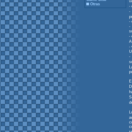
v
Otras
-
p
-
s
-
A
-
U
-
s
L
p
E
D
h
S
d
L
a
c
c
r