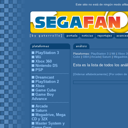
Este sitio no está de ningún modo afil
PlayStation 3
Plataformas:
PlayStation 3
|
Wii
|
Xbox 3
Wii
Cube
|
GBA
|
Arcade
|
Saturn
|
Megadrive
Xbox 360
Esta es la lista de todos los an
Nintendo DS
PSP
[Ordenar alfabeticamente]
[Por orden de 
Dreamcast
PlayStation 2
Xbox
Game Cube
Game Boy
Advance
Arcade
Saturn
Megadrive, Mega
CD y 32X
Master System y
Game Gear